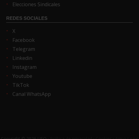
Elecciones Sindicales
REDES SOCIALES
X
Facebook
Telegram
Linkedin
Instagram
Youtube
TikTok
Canal WhatsApp
Copyright © 2026 USO ·
Política de privacidad
·
Cookies
·
Aviso Legal