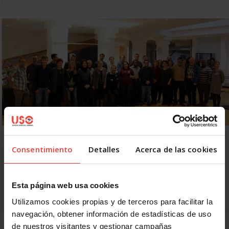
Coordinación de la Red de Cooperación Sindical
de la CSI
Consentimiento
Detalles
Acerca de las cookies
18 NOVIEMBRE, 2016
Reuniones y trabajos para fortalecer la cooperación sindical
al desarrollo en el marco de la CSI Se ha celebrado la
Esta página web usa cookies
Reunión Abierta de Coordinación de la…
Utilizamos cookies propias y de terceros para facilitar la
navegación, obtener información de estadísticas de uso
de nuestros visitantes y gestionar campañas