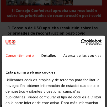
El Consejo de USO aprueba resolución sobre las
prioridades de reconstrucción post-covid
22 FEBRERO, 2021
El Consejo Confederal de USO respalda por unanimidad una
resolución especial con las líneas de trabajo que el sindicato
defenderá para la reconstrucción del país…
Consentimiento
Detalles
Acerca de las cookies
Anterior
1
2
3
4
5
6
7
Esta página web usa cookies
Utilizamos cookies propias y de terceros para facilitar la
8
9
Siguiente
Último »
navegación, obtener información de estadísticas de uso
de nuestros visitantes y gestionar campañas
publicitarias. Puede configurar el tipo de cookies a utilizar
en la parte inferior de este aviso. Para más información
ENLACES DESTACADOS