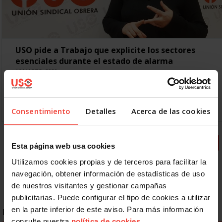
USO pide a Trabajo que explicite los sectores
esenciales durante el estado de alarma
16 MARZO, 2020
El sindicato USO considera que durante el estado de alarma
debe paralizarse la actividad presencial por no garantizarse
el derecho fundamental a la salud Ante la…
Consentimiento
Detalles
Acerca de las cookies
« Primero
Anterior
5
6
7
8
9
Esta página web usa cookies
10
11
Siguiente
Utilizamos cookies propias y de terceros para facilitar la
navegación, obtener información de estadísticas de uso
de nuestros visitantes y gestionar campañas
publicitarias. Puede configurar el tipo de cookies a utilizar
en la parte inferior de este aviso. Para más información
ENLACES DESTACADOS
consulte nuestra
política de cookies
.