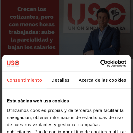
Crecen los cotizantes, pero bajan las horas
trabajadas: sube la parcialidad
16 FEBRERO, 2023
Consentimiento
Detalles
Acerca de las cookies
La afiliación a la Seguridad Social crece en el último año,
pero lo hace con contratos por menos horas trabajadas y
con menor salario España aún…
Esta página web usa cookies
Utilizamos cookies propias y de terceros para facilitar la
navegación, obtener información de estadísticas de uso
1
2
3
Siguiente
de nuestros visitantes y gestionar campañas
publicitarias. Puede configurar el tipo de cookies a utilizar