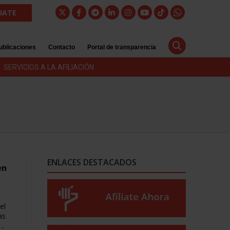
LIATE
ublicaciones
Contacto
Portal de transparencia
SERVICIOS A LA AFILIACIÓN
ENLACES DESTACADOS
en
el
as
e…