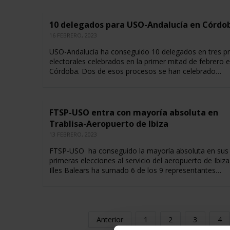
10 delegados para USO-Andalucía en Córdo
16 FEBRERO, 2023
USO-Andalucía ha conseguido 10 delegados en tres p
electorales celebrados en la primer mitad de febrero 
Córdoba. Dos de esos procesos se han celebrado…
FTSP-USO entra con mayoría absoluta en
Trablisa-Aeropuerto de Ibiza
13 FEBRERO, 2023
FTSP-USO ha conseguido la mayoría absoluta en sus
primeras elecciones al servicio del aeropuerto de Ibiz
Illes Balears ha sumado 6 de los 9 representantes…
Anterior
1
2
3
4