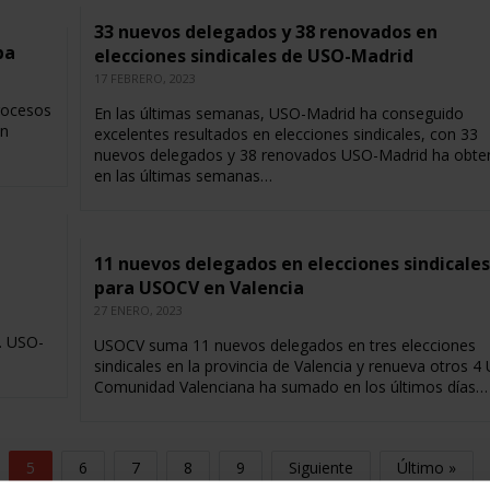
33 nuevos delegados y 38 renovados en
ba
elecciones sindicales de USO-Madrid
17 FEBRERO, 2023
rocesos
En las últimas semanas, USO-Madrid ha conseguido
en
excelentes resultados en elecciones sindicales, con 33
nuevos delegados y 38 renovados USO-Madrid ha obte
en las últimas semanas…
11 nuevos delegados en elecciones sindicales
para USOCV en Valencia
27 ENERO, 2023
a. USO-
USOCV suma 11 nuevos delegados en tres elecciones
sindicales en la provincia de Valencia y renueva otros 4
Comunidad Valenciana ha sumado en los últimos días…
5
6
7
8
9
Siguiente
Último »