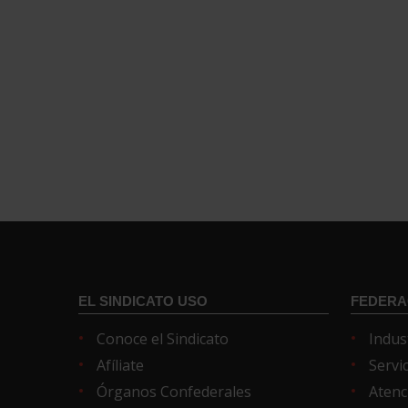
EL SINDICATO USO
FEDERA
Conoce el Sindicato
Indus
Afíliate
Servi
Órganos Confederales
Atenc