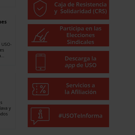
nes
e USO-
nes
ha…
as
lava y
ados