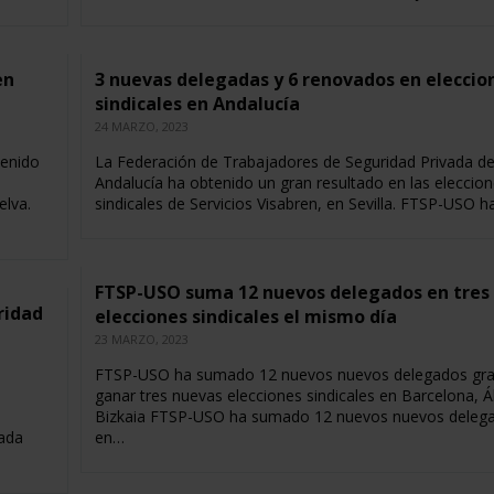
en
3 nuevas delegadas y 6 renovados en eleccio
sindicales en Andalucía
24 MARZO, 2023
tenido
La Federación de Trabajadores de Seguridad Privada d
Andalucía ha obtenido un gran resultado en las eleccio
elva.
sindicales de Servicios Visabren, en Sevilla. FTSP-USO 
FTSP-USO suma 12 nuevos delegados en tres
ridad
elecciones sindicales el mismo día
23 MARZO, 2023
FTSP-USO ha sumado 12 nuevos nuevos delegados gr
ganar tres nuevas elecciones sindicales en Barcelona, Á
a
Bizkaia FTSP-USO ha sumado 12 nuevos nuevos deleg
gada
en…