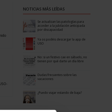
NOTICIAS MÁS LEÍDAS
Se actualizan las patologías para
acceder a la jubilación anticipada
por discapacidad
nido
Ya os podéis descargar la app de
USO
No: si un festivo cae en sábado, no
tienen por qué darte un día libre
Dudas frecuentes sobre las
vacaciones
 USO-
¿Puedo viajar estando de baja?