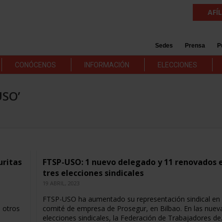
AFÍ
Sedes
Prensa
P
CONÓCENOS
INFORMACIÓN
ELECCIONES
USO’
uritas
FTSP-USO: 1 nuevo delegado y 11 renovados 
tres elecciones sindicales
19 ABRIL, 2023
FTSP-USO ha aumentado su representación sindical en 
 otros
comité de empresa de Prosegur, en Bilbao. En las nuev
elecciones sindicales, la Federación de Trabajadores d