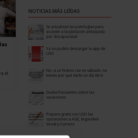
NOTICIAS MÁS LEÍDAS
Se actualizan las patologías para
acceder a la jubilación anticipada
por discapacidad
las
Ya os podéis descargar la app de
USO
No: si un festivo cae en sábado, no
a el
tienen por qué darte un día libre
Dudas frecuentes sobre las
vacaciones
Prepara gratis con USO las
oposiciones a AGE, Seguridad
Social y Correos