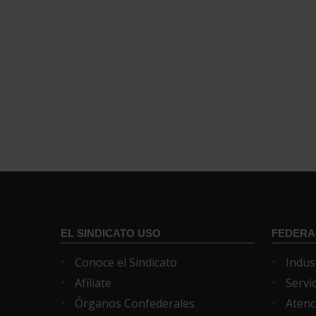
EL SINDICATO USO
FEDERA
Conoce el Sindicato
Indus
Afíliate
Servi
Órganos Confederales
Atenc