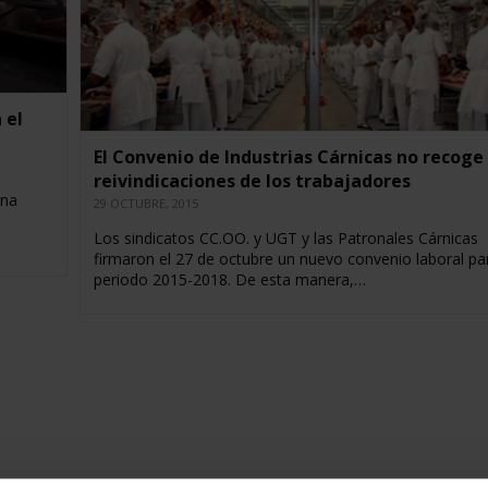
 el
El Convenio de Industrias Cárnicas no recoge 
reivindicaciones de los trabajadores
una
29 OCTUBRE, 2015
s
Los sindicatos CC.OO. y UGT y las Patronales Cárnicas
firmaron el 27 de octubre un nuevo convenio laboral par
periodo 2015-2018. De esta manera,…