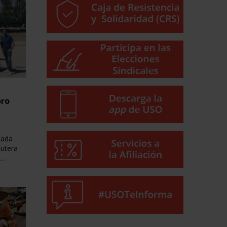
oro
cada
cutera
a…