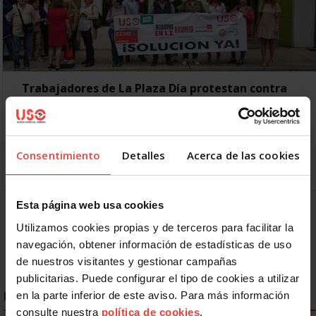
Trabajadores de La Plaza Día protestan contra
el despido de trabajadores durante sus bajas
20 JUNIO, 2018
Los trabajadores de La Plaza de Dia se han concentrado
hoy frente a las puertas del establecimiento en San Lázaro
Consentimiento
Detalles
Acerca de las cookies
para protestar por el goteo…
Esta página web usa cookies
1
2
3
Siguiente
Utilizamos cookies propias y de terceros para facilitar la
navegación, obtener información de estadísticas de uso
de nuestros visitantes y gestionar campañas
publicitarias. Puede configurar el tipo de cookies a utilizar
ENLACES DESTACADOS
en la parte inferior de este aviso. Para más información
consulte nuestra
política de cookies
.