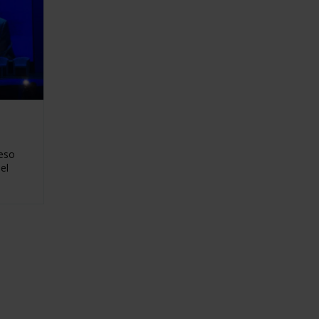
reso
el