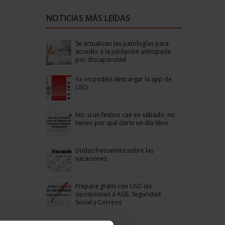
NOTICIAS MÁS LEÍDAS
Se actualizan las patologías para
acceder a la jubilación anticipada
por discapacidad
Ya os podéis descargar la app de
USO
No: si un festivo cae en sábado, no
tienen por qué darte un día libre
Dudas frecuentes sobre las
vacaciones
Prepara gratis con USO las
oposiciones a AGE, Seguridad
Social y Correos