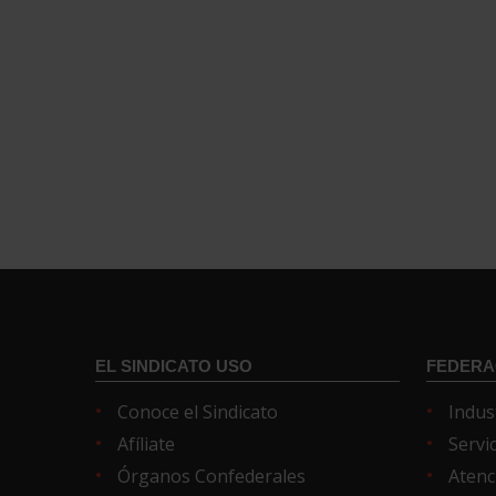
EL SINDICATO USO
FEDERA
Conoce el Sindicato
Indus
Afíliate
Servi
Órganos Confederales
Atenc