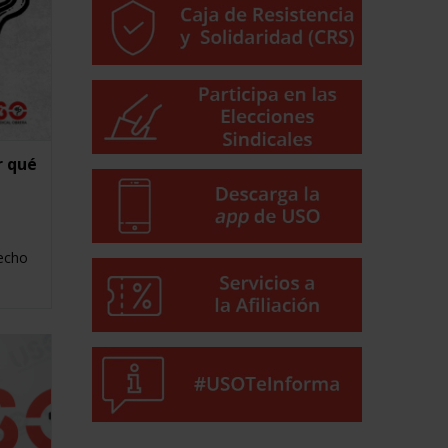
r qué
recho