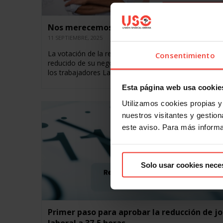
Nos merecemos una reducción de jornada l
11 SEPTIEMBRE, 2025
La votación de la reducción jornada laboral nació coja
Consentimiento
reducido de su negociación, pero los noes solo perjud
los trabajadores La reducción de…
Esta página web usa cookie
Utilizamos cookies propias y 
nuestros visitantes y gestiona
este aviso. Para más inform
Solo usar cookies nece
Primer paso para aprobar la reducción de j