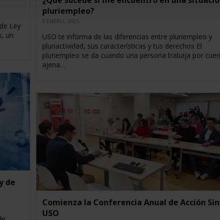
¿Qué sucede si me encuentro en una situació
pluriempleo?
9 ENERO, 2025
 de Ley
s, un
USO te informa de las diferencias entre pluriempleo y
pluriactividad, sus características y tus derechos El
pluriempleo se da cuando una persona trabaja por cuen
ajena…
y de
Comienza la Conferencia Anual de Acción Sin
USO
de