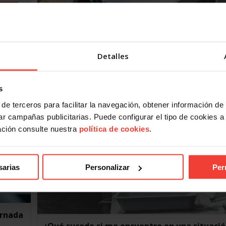
aboral
¿Cuánto tiempo de descanso tengo durante 
entre jornada laboral?
7 FEBRERO, 2025
 por lo
Detalles
ican a
USO te explica cuánto tiempo de descanso tienes entre
jornada laboral y la siguiente según el Estatuto de
Trabajadores El tiempo mínimo de descanso entre…
s
de terceros para facilitar la navegación, obtener información de
r campañas publicitarias. Puede configurar el tipo de cookies a ut
ación consulte nuestra
política de cookies
.
sarias
Personalizar
Per
ornada