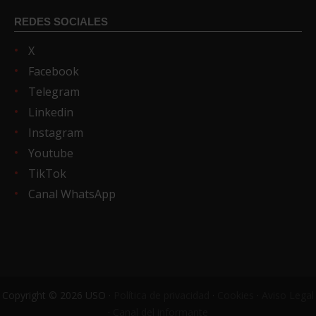
REDES SOCIALES
X
Facebook
Telegram
Linkedin
Instagram
Youtube
TikTok
Canal WhatsApp
Copyright © 2026 USO ·
Política de privacidad
·
Cookies
·
Aviso Legal
·
Canal del informante