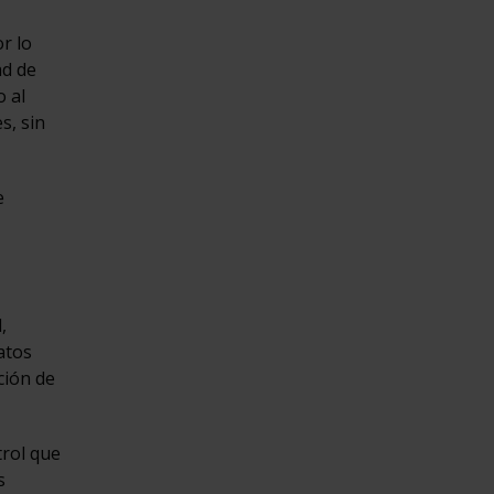
r lo
ad de
o al
s, sin
e
,
atos
ción de
trol que
s