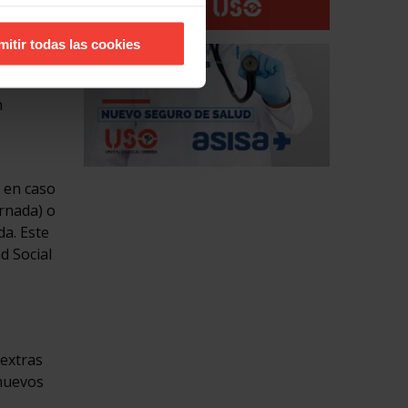
mitir todas las cookies
n
, en caso
ornada) o
da. Este
d Social
 extras
 nuevos