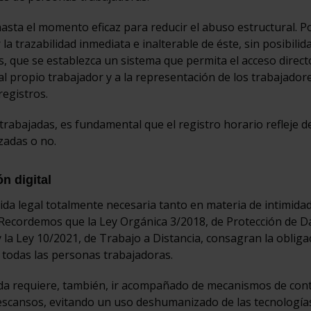
asta el momento eficaz para reducir el abuso estructural. Po
a trazabilidad inmediata e inalterable de éste, sin posibilid
, que se establezca un sistema que permita el acceso direct
al propio trabajador y a la representación de los trabajadore
egistros.
rabajadas, es fundamental que el registro horario refleje d
zadas o no.
n digital
da legal totalmente necesaria tanto en materia de intimidad
s. Recordemos que la Ley Orgánica 3/2018, de Protección de D
y la Ley 10/2021, de Trabajo a Distancia, consagran la obliga
 todas las personas trabajadoras.
nada requiere, también, ir acompañado de mecanismos de con
descansos, evitando un uso deshumanizado de las tecnología