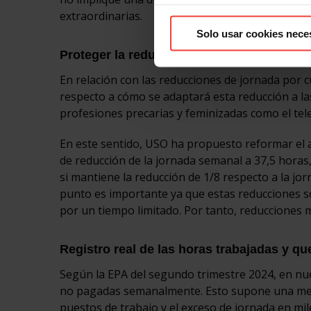
extraordinarias.
Solo usar cookies nece
Proteger la reducción de jornada por cuid
En relación con las reducciones de jornada por
respecto a cómo se adaptará esta reducción a 
profesiones precarias y feminizadas como el tel
En este sentido, USO ha propuesto reformar el ar
de reducción de la jornada semanal a 37,5 horas
si mantiene la reducción de 1/8 respecto a la jor
punto es importante ya que estas reducciones so
por un tiempo limitado. Por tanto, reducciones
Registro real de las horas trabajadas y q
Según la EPA del segundo trimestre 2024, en nue
no pagadas semanalmente. Esto supone una merm
puestos de trabajo y el exceso de jornada en mi