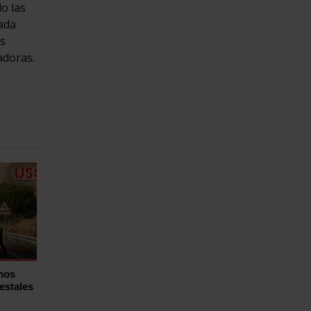
do las
ada
es
adoras.
hos
estales