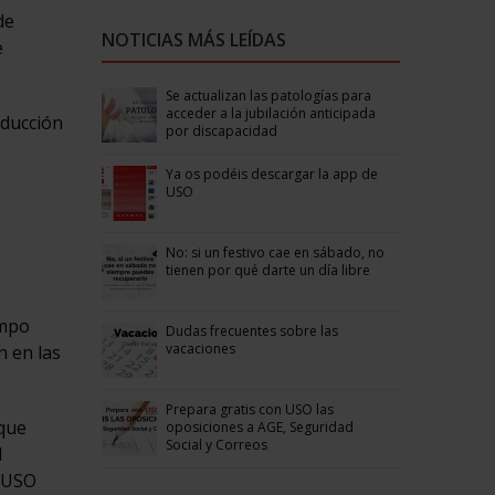
de
NOTICIAS MÁS LEÍDAS
e
Se actualizan las patologías para
acceder a la jubilación anticipada
educción
por discapacidad
Ya os podéis descargar la app de
USO
No: si un festivo cae en sábado, no
tienen por qué darte un día libre
empo
Dudas frecuentes sobre las
vacaciones
n en las
Prepara gratis con USO las
 que
oposiciones a AGE, Seguridad
Social y Correos
l
, USO