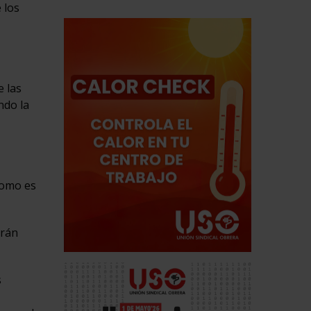
 los
e las
ndo la
como es
drán
s