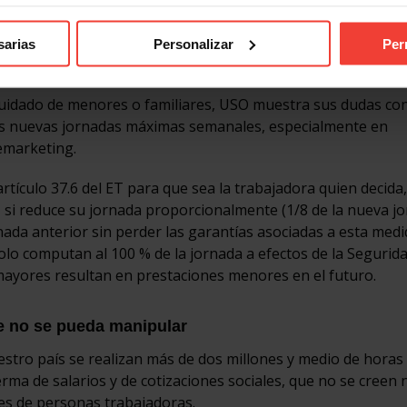
sarias
Personalizar
Per
ado de menores o familiares
 cuidado de menores o familiares, USO muestra sus dudas co
las nuevas jornadas máximas semanales, especialmente en
emarketing.
tículo 37.6 del ET para que sea la trabajadora quien decida
, si reduce su jornada proporcionalmente (1/8 de la nueva j
nada anterior sin perder las garantías asociadas a esta medi
lo computan al 100 % de la jornada a efectos de la Segurida
 mayores resultan en prestaciones menores en el futuro.
ue no se pueda manipular
stro país se realizan más de dos millones y medio de horas
a de salarios y de cotizaciones sociales, que no se creen
les de personas trabajadoras.