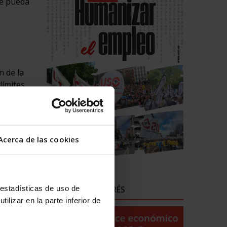
ue pueda
n de la
límites
dría una
na excusa
Acerca de las cookies
afectar
absorber
ablezca
los
ENLACES DE INTERÉS
 estadísticas de uso de
ilizar en la parte inferior de
 jornada