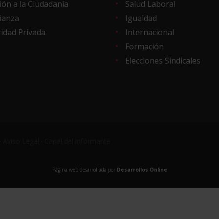
ión a la Ciudadanía
Salud Laboral
ñanza
Igualdad
idad Privada
Internacional
Formación
Elecciones Sindicales
·
Aviso Legal
·
Canal del informante
Página web desarrollada por
Desarrollos Online