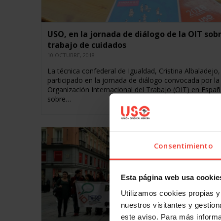
USO, en la jornada de diálogo de la OIT sobr
trabajo de cuidados
10 OCTUBRE, 2018
La técnica confederal de Igualdad, Cristina Albaladejo,
participado en la jornada de diálogo convocada por la
Organización Internacional del Trabajo (OIT) en Españ
sobre…
Consentimiento
Esta página web usa cookie
Utilizamos cookies propias y 
nuestros visitantes y gestiona
este aviso. Para más inform