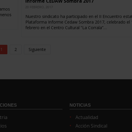
Informe CEDAW Sombra 2017
20 FEBRERO, 2017
rdamos
 menos
Nuestro sindicato ha participado en el II Encuentro esta
Plataforma Informe Cedaw Sombra 2017, celebrado el 
febrero en el Centro Cultural “La Corrala”…
1
2
Siguiente
CIONES
NOTICIAS
tria
Actualidad
cios
Acción Sindical