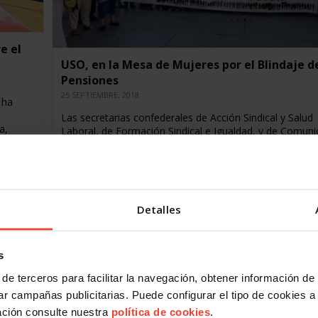
e el
USO, en la Mesa de Mujeres por el Blindaje de
Pensiones
25 SEPTIEMBRE, 2018
 ha
Las secretarias confederales de Acción Sindical y Salud
a,
Laboral, de Formación Sindical e Igualdad, y de Comuni
y Estudios Sindicales, Sara García, Dulce Mª Moreno…
Detalles
s
de terceros para facilitar la navegación, obtener información de
r campañas publicitarias. Puede configurar el tipo de cookies a ut
ación consulte nuestra
política de cookies
.