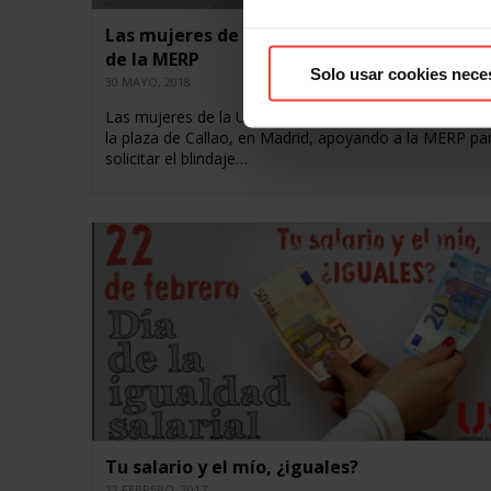
Las mujeres de la USO, en la recogida de fi
de la MERP
Solo usar cookies nece
30 MAYO, 2018
Las mujeres de la USO han estado recogiendo firmas
la plaza de Callao, en Madrid, apoyando a la MERP pa
solicitar el blindaje…
Tu salario y el mío, ¿iguales?
22 FEBRERO, 2017