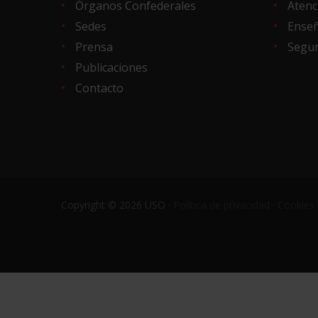
Órganos Confederales
Atenc
Sedes
Ense
Prensa
Segur
Publicaciones
Contacto
Copyright © 2026 USO ·
Política de privacidad
·
Cookies