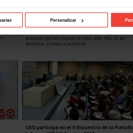
rmas
USO se suma a la campaña
#ElContadorNoEstáACero
sarias
Personalizar
Per
31 DICIEMBRE, 2017
 hoy en
2017 ha finalizado de manera trágica y sangrienta con e
ra
asesinato de tres mujeres en cinco días. Hoy, 31 de
diciembre, el balance mortal de…
USO participa en el II Encuentro de la Plataf