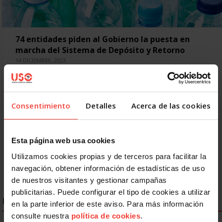
74 entidades piden al Gobierno la puesta en
marcha del Sistema de Depósito y Retorno
14 DICIEMBRE, 2023
Las organizaciones lanzan un manifiesto para exigir el
despliegue de la Ley de Residuos y los sistemas de
reutilización y retorno de envases Justo a finales…
Consentimiento
Detalles
Acerca de las cookies
Anterior
1
2
3
4
5
6
Esta página web usa cookies
Siguiente
Último »
Utilizamos cookies propias y de terceros para facilitar la
navegación, obtener información de estadísticas de uso
de nuestros visitantes y gestionar campañas
publicitarias. Puede configurar el tipo de cookies a utilizar
ENLACES DESTACADOS
en la parte inferior de este aviso. Para más información
consulte nuestra
política de cookies
.