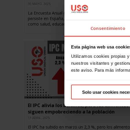
30 MAYO, 2025
La Encuesta Anual de Estructura Salarial revela que la
persiste en España, con diferencias significativas en s
como salud, educación y gerencia La brecha salarial…
Consentimiento
Esta página web usa cookie
Utilizamos cookies propias y 
nuestros visitantes y gestiona
este aviso. Para más inform
Solo usar cookies nece
El IPC alivia los bolsillos, pero los alimentos
siguen empobreciendo a la población
11 ABRIL, 2025
El IPC ha subido en marzo un 2,3 %, pero los alimento