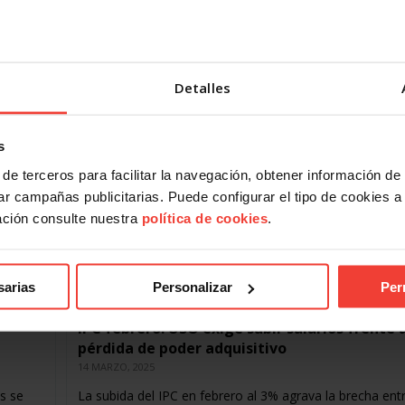
14 MAYO, 2025
 brecha
El IPC se ha moderado en abril, aunque los precios de l
ectores
productos básicos, como los alimentos, han subido en 
último mes El IPC anual…
Detalles
s
de terceros para facilitar la navegación, obtener información de
r campañas publicitarias. Puede configurar el tipo de cookies a ut
ación consulte nuestra
política de cookies
.
sarias
Personalizar
Per
IPC febrero: USO exige subir salarios frente a
pérdida de poder adquisitivo
14 MARZO, 2025
s se
La subida del IPC en febrero al 3% agrava la brecha ent