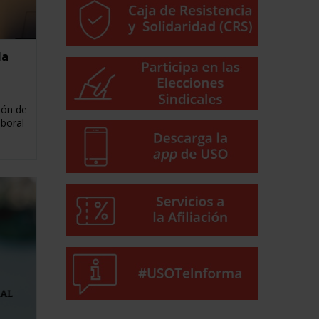
la
ión de
aboral