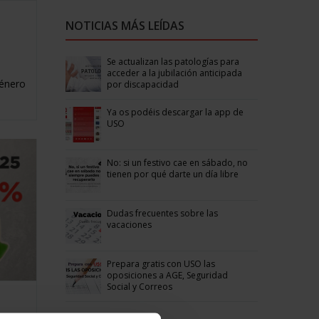
NOTICIAS MÁS LEÍDAS
Se actualizan las patologías para
acceder a la jubilación anticipada
género
por discapacidad
Ya os podéis descargar la app de
USO
No: si un festivo cae en sábado, no
tienen por qué darte un día libre
Dudas frecuentes sobre las
vacaciones
Prepara gratis con USO las
oposiciones a AGE, Seguridad
Social y Correos