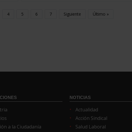
4
5
6
7
Siguiente
Último »
CIONES
NOTICIAS
tria
Actualidad
cios
Acción Sindical
ión a la Ciudadanía
Salud Laboral