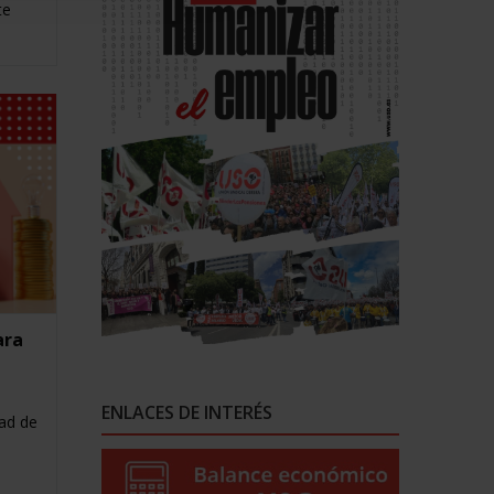
te
ara
ENLACES DE INTERÉS
dad de