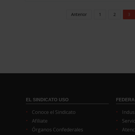
Anterior
1
2
3
EL SINDICATO USO
FEDERA
Conoce el Sindicato
Indus
Afíliate
Servi
Órganos Confederales
Atenc