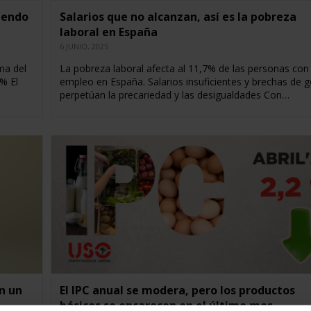
iendo
Salarios que no alcanzan, así es la pobreza
laboral en España
6 JUNIO, 2025
ma del
La pobreza laboral afecta al 11,7% de las personas con
% El
empleo en España. Salarios insuficientes y brechas de 
perpetúan la precariedad y las desigualdades Con…
n un
El IPC anual se modera, pero los productos
básicos se encarecen en el último mes