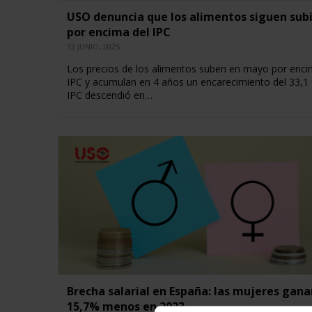
USO denuncia que los alimentos siguen sub
por encima del IPC
13 JUNIO, 2025
Los precios de los alimentos suben en mayo por enci
IPC y acumulan en 4 años un encarecimiento del 33,1 
IPC descendió en…
Brecha salarial en España: las mujeres gana
15,7% menos en 2023