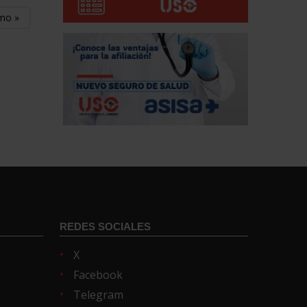
imo »
REDES SOCIALES
X
Facebook
Telegram