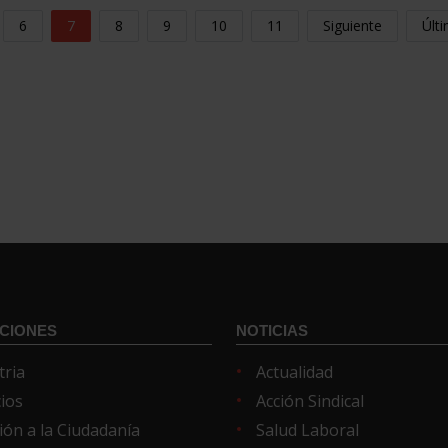
6
7
8
9
10
11
Siguiente
Últ
CIONES
NOTICIAS
tria
Actualidad
cios
Acción Sindical
ión a la Ciudadanía
Salud Laboral