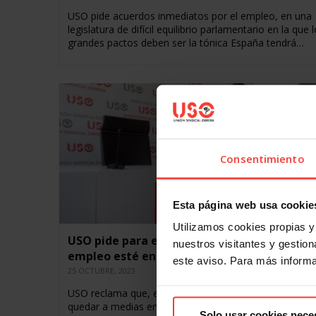
USO pide acuerdos inmediatos por el empleo, en una
legislatura de difícil equilibrio parlamentario en la que 
grandes pactos deben ser la tónica España tendrá…
Consentimiento
Esta página web usa cookie
Utilizamos cookies propias y 
USO pide para esta legislatura que la calida
nuestros visitantes y gestiona
empleo esté en el centro de las políticas
este aviso. Para más inform
25 OCTUBRE, 2023
USO reclama que, en esta legislatura, no nos volvamo
quedar a medias en materia de empleo de calidad El 
Solo usar cookies nece