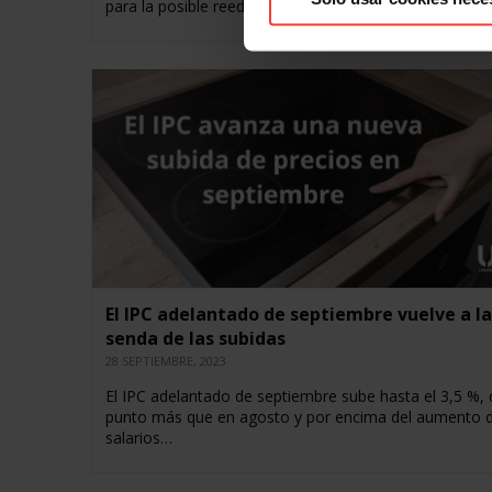
para la posible reedición del…
El IPC adelantado de septiembre vuelve a la
senda de las subidas
28 SEPTIEMBRE, 2023
El IPC adelantado de septiembre sube hasta el 3,5 %, 
punto más que en agosto y por encima del aumento d
salarios…