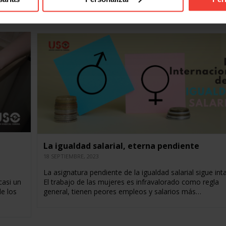
un encarecimiento de los alimentos del 26 % en dos…
La igualdad salarial, eterna pendiente
18 SEPTIEMBRE, 2023
La asignatura pendiente de la igualdad salarial sigue inta
casi un
El trabajo de las mujeres es infravalorado como regla
e los
general, tienen peores empleos y salarios más…