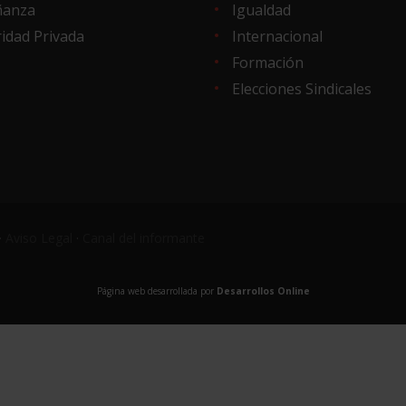
ñanza
Igualdad
idad Privada
Internacional
Formación
Elecciones Sindicales
·
Aviso Legal
·
Canal del informante
Página web desarrollada por
Desarrollos Online