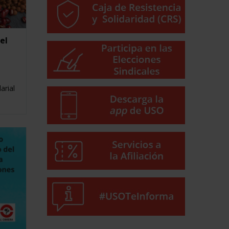
el
arial