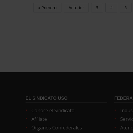
« Primero
Anterior
3
4
5
EL SINDICATO USO
FEDERA
Conoce el Sindicato
Indus
Afíliate
Servi
Órganos Confederales
Atenc