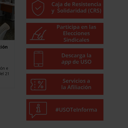
ción
ión e
el 21