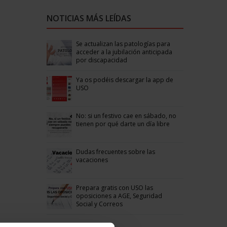
NOTICIAS MÁS LEÍDAS
Se actualizan las patologías para
acceder a la jubilación anticipada
por discapacidad
Ya os podéis descargar la app de
USO
No: si un festivo cae en sábado, no
tienen por qué darte un día libre
Dudas frecuentes sobre las
vacaciones
Prepara gratis con USO las
oposiciones a AGE, Seguridad
Social y Correos