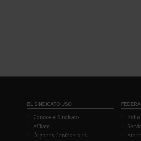
EL SINDICATO USO
FEDERA
Conoce el Sindicato
Indus
Afíliate
Servi
Órganos Confederales
Atenc