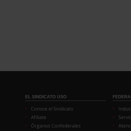
EL SINDICATO USO
FEDERA
Conoce el Sindicato
Indus
Afíliate
Servi
Órganos Confederales
Atenc