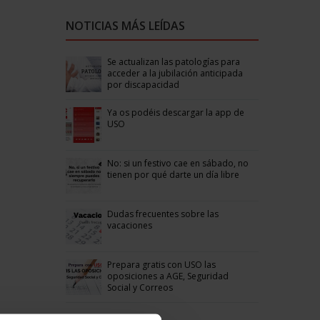
NOTICIAS MÁS LEÍDAS
Se actualizan las patologías para
acceder a la jubilación anticipada
por discapacidad
Ya os podéis descargar la app de
USO
No: si un festivo cae en sábado, no
tienen por qué darte un día libre
Dudas frecuentes sobre las
vacaciones
Prepara gratis con USO las
oposiciones a AGE, Seguridad
Social y Correos