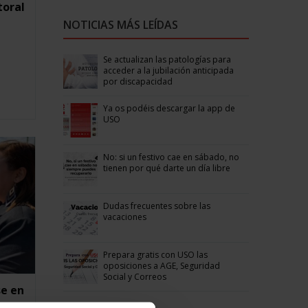
toral
NOTICIAS MÁS LEÍDAS
Se actualizan las patologías para
acceder a la jubilación anticipada
por discapacidad
Ya os podéis descargar la app de
USO
No: si un festivo cae en sábado, no
tienen por qué darte un día libre
Dudas frecuentes sobre las
vacaciones
Prepara gratis con USO las
oposiciones a AGE, Seguridad
Social y Correos
se en