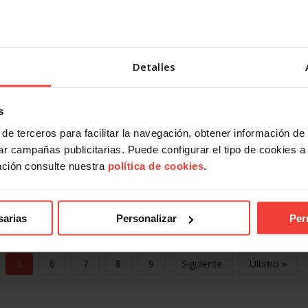
7 MAYO, 2020
El Tribunal Superior de Justicia de Canarias no considera 
la huelga convocada por USO en Kalise al entender que
estaba fundamentada La Sala de lo…
Detalles
s
ades
de terceros para facilitar la navegación, obtener información de
cia
r campañas publicitarias. Puede configurar el tipo de cookies a ut
ación consulte nuestra
política de cookies
.
sta las
 la
sarias
Personalizar
Per
5
6
7
8
9
Siguiente
Último »