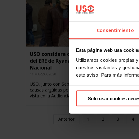
Consentimiento
Esta página web usa cookie
USO considera demostradas las irregularid
Utilizamos cookies propias y 
del ERE de Ryanair en Canarias en la Audien
Nacional
nuestros visitantes y gestiona
11 MARZO, 2020
este aviso. Para más inform
USO, junto con Sepla y Sictpla, ha desmontado en la vi
causas argüidas por Ryanair para cerrar las bases Tras
vista en la Audiencia…
Solo usar cookies nece
Anterior
1
2
3
4