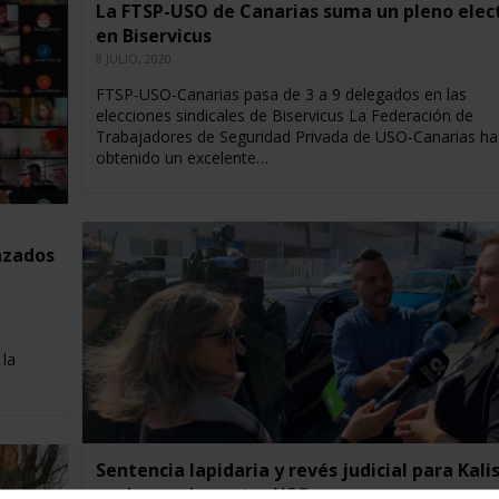
La FTSP-USO de Canarias suma un pleno elec
en Biservicus
8 JULIO, 2020
FTSP-USO-Canarias pasa de 3 a 9 delegados en las
elecciones sindicales de Biservicus La Federación de
Trabajadores de Seguridad Privada de USO-Canarias ha
obtenido un excelente…
azados
 la
Sentencia lapidaria y revés judicial para Kali
su demanda contra USO