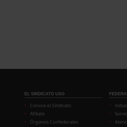
EL SINDICATO USO
FEDERA
Conoce el Sindicato
Indus
Afíliate
Servi
Órganos Confederales
Atenc