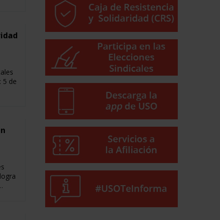
ridad
cales
: 5 de
en
es
logra
…