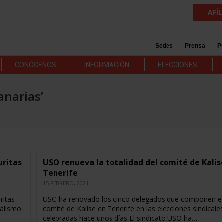
AFÍ
Sedes
Prensa
P
CONÓCENOS
INFORMACIÓN
ELECCIONES
anarias’
uritas
USO renueva la totalidad del comité de Kalis
Tenerife
15 FEBRERO, 2021
ritas
USO ha renovado los cinco delegados que componen e
calismo
comité de Kalise en Tenerife en las elecciones sindicale
celebradas hace unos días El sindicato USO ha…