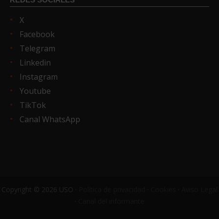
X
Facebook
Telegram
Linkedin
Instagram
Youtube
TikTok
Canal WhatsApp
Copyright © 2026 USO ·
Política de privacidad
·
Cookies
·
Aviso Legal
·
Canal del informante