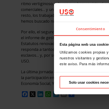
ritmo vertiginoso, a la vez que hemos visto el m
comerciales… y una realidad: siempre pierden los
resto, los trabajadores, que vemos cómo nos afec
hemos buscado ni hemos apoyado. Todo esto es t
Consentimiento
Por ello, el segundo día del congreso será cruc
el informe de gestión tras la inauguración, y 
Estatutos renovados, que se adapten también a l
Esta página web usa cookie
responda a tantos desafíos: devolver el peso de la 
Utilizamos cookies propias y 
esclavos… y, por supuesto, también por un marco 
nuestros visitantes y gestiona
USO.
este aviso. Para más inform
La última jornada estará marcada por la elecció
la participación en el cierre del congreso de la
Solo usar cookies nece
Economía Social, Yolanda Díaz.
Facebook
X
LinkedIn
WhatsApp
Telegram
Email
Compartir