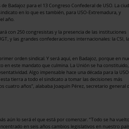
s de Badajoz para el 13 Congreso Confederal de USO. La ciu
indicato en lo que es también, para USO-Extremadura, y
el año.
ará con 250 congresistas y la presencia de las instituciones
T, y las grandes confederaciones internacionales: la CSI, l
imer orden sindical. Y será aquí, en Badajoz, porque en nu
to en este mandato que culmina. La Unión se ha constituido,
presentatividad. Algo impensable hace una década para la USO
sta tierra a todo el sindicato a tomar las decisiones más
s cuatro años”, alababa Joaquín Pérez, secretario general 
más aún lo será el que está por comenzar. “Todo se ha vuelt
ncentrado en seis años cambios legislativos en nuestro paí