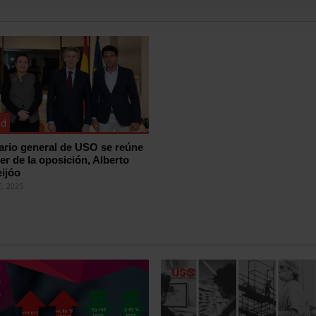
ad
tario general de USO se reúne
der de la oposición, Alberto
ijóo
, 2025