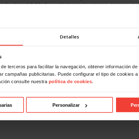
undo girar al doble de revoluciones: invasiones, guerras, gu
 mismos. En los países afectados directamente, la población;
ta a nuestra vida diaria lo que ocurre a 10.000 kilómetros y
ambién un reto sindical para nosotros”, defiende Pérez.
Detalles
ial para el trabajo sindical. “Comenzamos cerrando este man
luego sentamos las bases de nuestros compromisos futuros. 
as últimas novedades, y con un texto de acción ambicioso, 
s
industria, dignificar la vivienda, utilizar la IA en lugar de s
de terceros para facilitar la navegación, obtener información de
sindical más abierto y actual”, recalcó el secretario genera
r campañas publicitarias. Puede configurar el tipo de cookies a ut
ación consulte nuestra
política de cookies
.
n y proclamación de los nuevos órganos confederales, así c
 vicepresidenta segunda del Gobierno y ministra de Trabajo y
sarias
Personalizar
Per