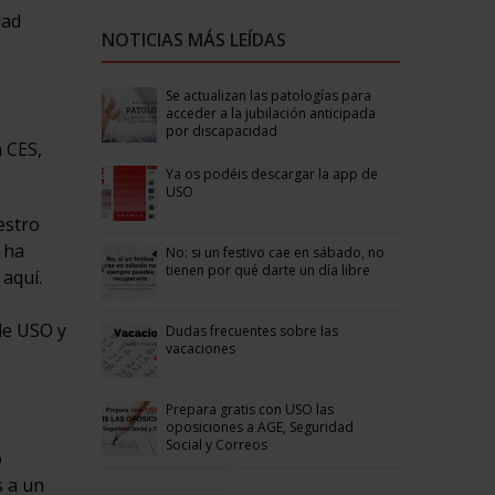
dad
NOTICIAS MÁS LEÍDAS
Se actualizan las patologías para
acceder a la jubilación anticipada
por discapacidad
a CES,
Ya os podéis descargar la app de
USO
estro
 ha
No: si un festivo cae en sábado, no
tienen por qué darte un día libre
 aquí.
de USO y
Dudas frecuentes sobre las
vacaciones
Prepara gratis con USO las
oposiciones a AGE, Seguridad
Social y Correos
o
s a un