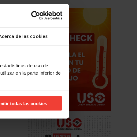
erras
 en el
 ni
Acerca de las cookies
dato con
Con unos
que
er sus
 estadísticas de uso de
l de
ilizar en la parte inferior de
omo por
mitir todas las cookies