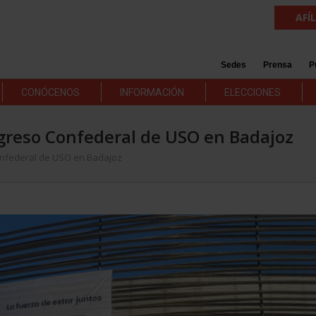
AFÍ
Sedes
Prensa
P
CONÓCENOS
INFORMACIÓN
ELECCIONES
greso Confederal de USO en Badajoz
onfederal de USO en Badajoz