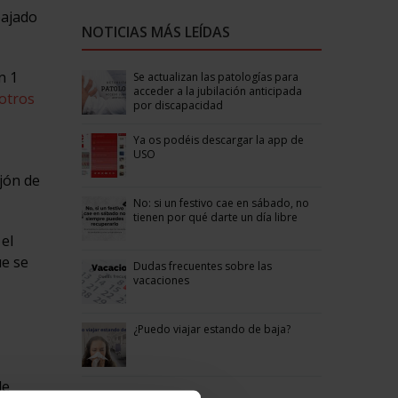
bajado
NOTICIAS MÁS LEÍDAS
n 1
Se actualizan las patologías para
acceder a la jubilación anticipada
otros
por discapacidad
Ya os podéis descargar la app de
USO
ajón de
No: si un festivo cae en sábado, no
tienen por qué darte un día libre
el
ue se
Dudas frecuentes sobre las
vacaciones
¿Puedo viajar estando de baja?
de