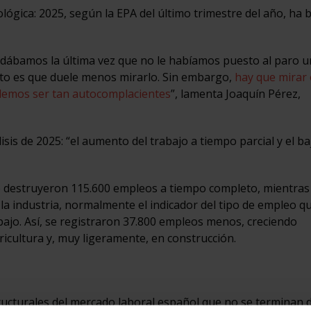
ológica: 2025, según la EPA del último trimestre del año, ha 
rdábamos la última vez que no le habíamos puesto al paro u
rto es que duele menos mirarlo. Sin embargo,
hay que mirar 
odemos ser tan autocomplacientes
”, lamenta Joaquín Pérez,
sis de 2025: “el aumento del trabajo a tiempo parcial y el b
se destruyeron 115.600 empleos a tiempo completo, mientras 
 la industria, normalmente el indicador del tipo de empleo q
abajo. Así, se registraron 37.800 empleos menos, creciendo
ricultura y, muy ligeramente, en construcción.
structurales del mercado laboral español que no se terminan 