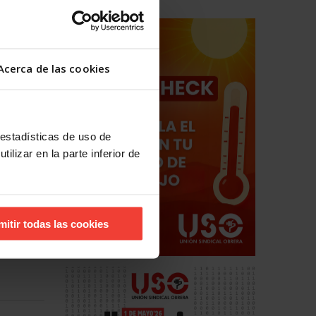
 dos
lo 38.800
”.
Acerca de las cookies
n empleo
o, pero
ario
 estadísticas de uso de
modelo
ilizar en la parte inferior de
ndustria
nos
mitir todas las cookies