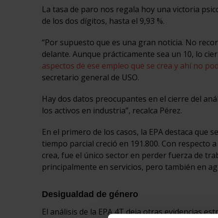
La tasa de paro nos regala hoy una victoria psic
de los dos dígitos, hasta el 9,93 %.
“Por supuesto que es una gran noticia. No reco
delante. Aunque prácticamente sea un 10, lo cie
aspectos de ese empleo que se crea y ahí no p
secretario general de USO.
Hay dos datos preocupantes en el cierre del análi
los activos en industria”, recalca Pérez.
En el primero de los casos, la EPA destaca que 
tiempo parcial creció en 191.800. Con respecto a
crea, fue el único sector en perder fuerza de tr
principalmente en servicios, pero también en ag
Desigualdad de género
El análisis de la EPA 4T deja otras evidencias e