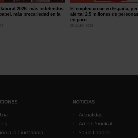
laboral 2026: más indefinidos
El empleo crece en España, pe
 papel, más precariedad en la
alerta: 2,5 millones de persona
en paro
026
28 JULIO, 2026
CIONES
NOTICIAS
tria
Actualidad
cios
Acción Sindical
ión a la Ciudadanía
Salud Laboral