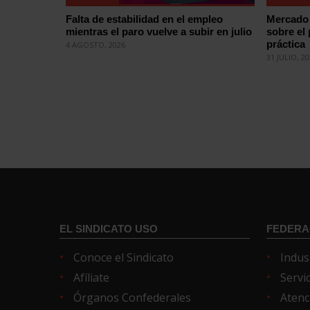
Falta de estabilidad en el empleo
Mercado 
mientras el paro vuelve a subir en julio
sobre el
práctica
4 AGOSTO, 2026
31 JULIO, 2
EL SINDICATO USO
FEDERA
Conoce el Sindicato
Indus
Afíliate
Servi
Órganos Confederales
Atenc