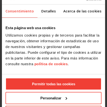
porque no tenemos test y las mascarillas solo nos las
dan para la reuniones físicas”, explica Javier Albalá.
Consentimiento
Detalles
Acerca de las cookies
Hay medidas que ha habido que tomar en las
televisiones que sorprenden, por la cantidad de gente
implicada. Por ejemplo, como muchas otras grandes
Esta página web usa cookies
empresas, los trabajadores disponen habitualmente de
Utilizamos cookies propias y de terceros para facilitar la
cantinas o
catering
. Estos servicios se han cancelado y
navegación, obtener información de estadísticas de uso
se establecen cupos de aforo para los comedores,
de nuestros visitantes y gestionar campañas
además de turnos. Y tampoco se pueden recibir visitas
publicitarias. Puede configurar el tipo de cookies a utilizar
turísticas y culturales, ni de centros escolares o grupos
en la parte inferior de este aviso. Para más información
similares.
consulte nuestra
política de cookies
.
Facebook
X
LinkedIn
WhatsApp
Telegram
Email
Compartir
Permitir todas las cookies
OTRAS NOTICIAS
Personalizar