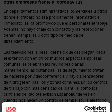
otras empresas frente al coronavirus
En departamentos administrativos, comerciales u otros
donde el trabajo no sea propiamente informativo e
inmediato, se ha promovido que el personal teletrabaje.
Además, no hay fichaje con contacto y las recepciones
tienen mamparas u otro tipo de medida de
distanciamiento.
Las televisiones, a pesar del halo que despliegan hacia
el exterior, son en otros muchos aspectos empresas
comunes: se celebran las reuniones diarias
manteniendo las distancias, las de seguimiento tratan
de hacerse por videoconferencia y hay dispensadores
de hidrogel en pasillos y zonas comunes. En los centros
de trabajo con más densidad de plantilla, como los
centrales de Radiotelevisión Española, “de vez en
cuando nos hacen un control de temperatura aleatorio.
Más de 200 trabajadores han estado en cuarentena