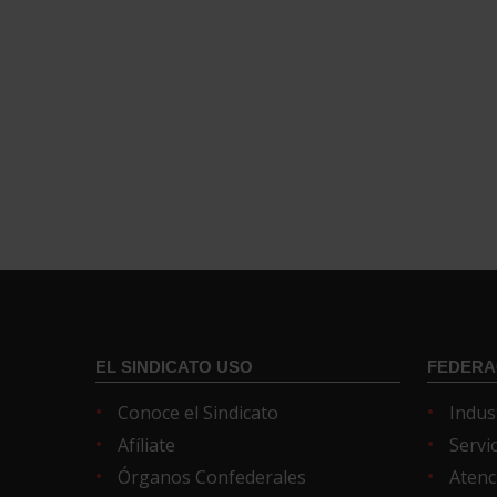
EL SINDICATO USO
FEDERA
Conoce el Sindicato
Indus
Afíliate
Servi
Órganos Confederales
Atenc