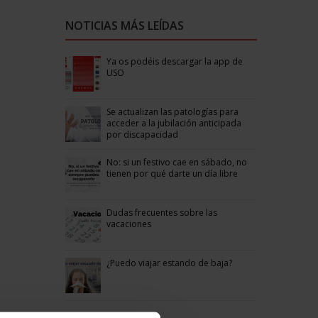
NOTICIAS MÁS LEÍDAS
Ya os podéis descargar la app de
USO
Se actualizan las patologías para
acceder a la jubilación anticipada
por discapacidad
No: si un festivo cae en sábado, no
tienen por qué darte un día libre
Dudas frecuentes sobre las
vacaciones
¿Puedo viajar estando de baja?