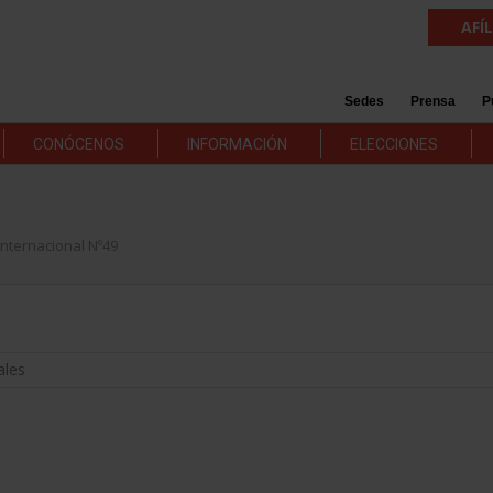
AFÍ
Sedes
Prensa
P
CONÓCENOS
INFORMACIÓN
ELECCIONES
nternacional Nº49
ales