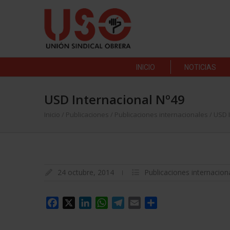
INICIO
NOTICIAS
USD Internacional Nº49
Inicio
/
Publicaciones
/
Publicaciones internacionales
/
USD I
24 octubre, 2014
Publicaciones internacion
Facebook
X
LinkedIn
WhatsApp
Telegram
Email
Compartir