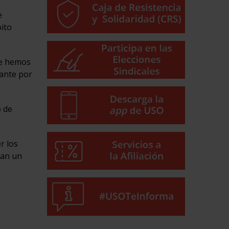
e
bito
de hemos
tante por
o de
r los
can un