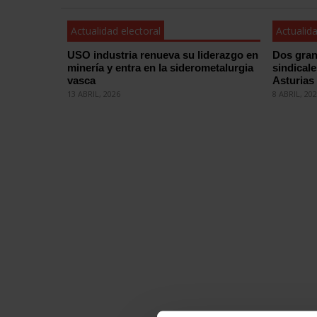
Actualidad electoral
Actualida
USO industria renueva su liderazgo en
Dos gran
minería y entra en la siderometalurgia
sindical
vasca
Asturias
13 ABRIL, 2026
8 ABRIL, 20