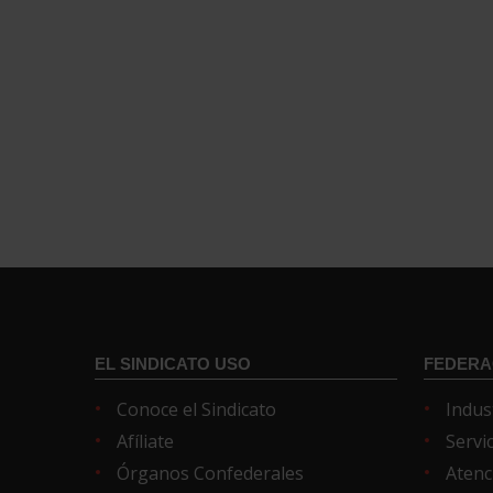
EL SINDICATO USO
FEDERA
Conoce el Sindicato
Indus
Afíliate
Servi
Órganos Confederales
Atenc