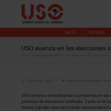
INICIO
NOTICIAS
USO avanza en las elecciones s
Inicio
/
Actualidad electoral
/
USO avanza en las elecciones s
26 marzo, 2025
elecciones sindicales
,
feus
USO continúa consolidando su presencia en las 
procesos de elecciones sindicales. Tanto en el s
hemos logrado una importante representación q