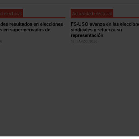
d electoral
Actualidad electoral
des resultados en elecciones
FS-USO avanza en las eleccion
es en supermercados de
sindicales y refuerza su
representación
26
18 MARZO, 2026