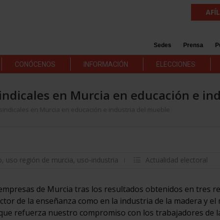
AFÍ
Sedes
Prensa
P
CONÓCENOS
INFORMACIÓN
ELECCIONES
indicales en Murcia en educación e in
indicales en Murcia en educación e industria del mueble
o
,
uso región de murcia
,
uso-industria
Actualidad electoral
empresas de Murcia tras los resultados obtenidos en tres re
ector de la enseñanza como en la industria de la madera y el
ue refuerza nuestro compromiso con los trabajadores de la