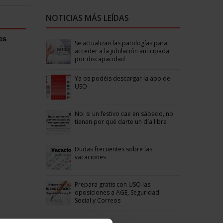
NOTICIAS MÁS LEÍDAS
es
Se actualizan las patologías para
acceder a la jubilación anticipada
por discapacidad
Ya os podéis descargar la app de
USO
No: si un festivo cae en sábado, no
tienen por qué darte un día libre
Dudas frecuentes sobre las
vacaciones
Prepara gratis con USO las
oposiciones a AGE, Seguridad
Social y Correos