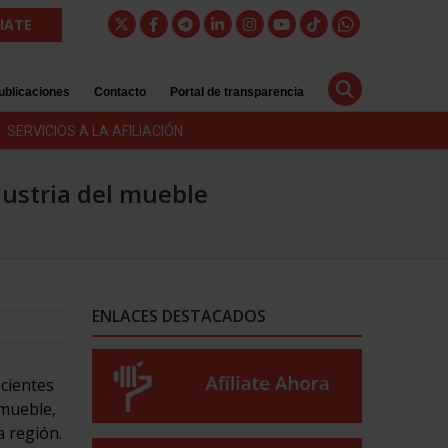
LIATE
ublicaciones
Contacto
Portal de transparencia
SERVICIOS A LA AFILIACIÓN
dustria del mueble
ENLACES DESTACADOS
cientes
 mueble,
 región.