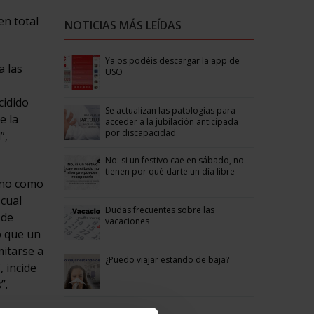
en total
NOTICIAS MÁS LEÍDAS
Ya os podéis descargar la app de
a las
USO
cidido
Se actualizan las patologías para
e la
acceder a la jubilación anticipada
por discapacidad
”,
No: si un festivo cae en sábado, no
tienen por qué darte un día libre
erno como
 cual
Dudas frecuentes sobre las
 de
vacaciones
o que un
mitarse a
¿Puedo viajar estando de baja?
 incide
”.