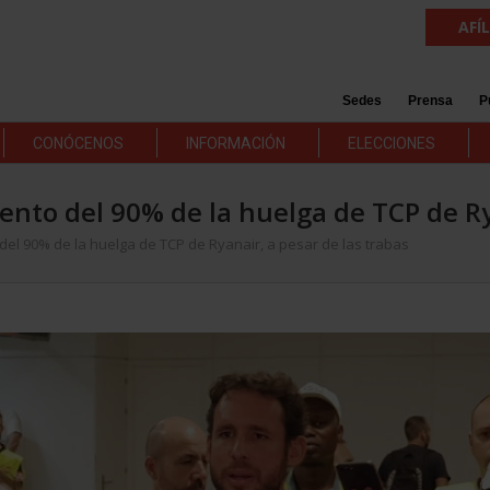
AFÍ
Sedes
Prensa
P
CONÓCENOS
INFORMACIÓN
ELECCIONES
iento del 90% de la huelga de TCP de Ry
 del 90% de la huelga de TCP de Ryanair, a pesar de las trabas