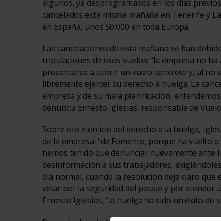
algunos, ya desprogramados en los días previos, 
cancelados esta misma mañana en Tenerife y Lanz
en España, unos 50.000 en toda Europa.
Las cancelaciones de esta mañana se han debido
tripulaciones de esos vuelos: “la empresa no ha
presentarse a cubrir un vuelo concreto y, al no 
libremente ejercer su derecho a huelga. La canc
empresa y de su mala planificación, entendemos q
denuncia Ernesto Iglesias, responsable de Vuel
Sobre ese ejercicio del derecho a la huelga, Igl
de la empresa: “de Fomento, porque ha vuelto a d
hemos tenido que denunciar nuevamente ante In
desinformación a sus trabajadores, exigiéndoles
día normal, cuando la resolución deja claro que 
velar por la seguridad del pasaje y por atender 
Ernesto Iglesias, “la huelga ha sido un éxito de 