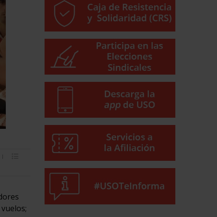
adores
 vuelos;