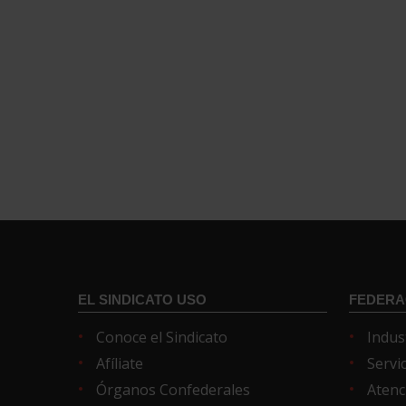
EL SINDICATO USO
FEDERA
Conoce el Sindicato
Indus
Afíliate
Servi
Órganos Confederales
Atenc