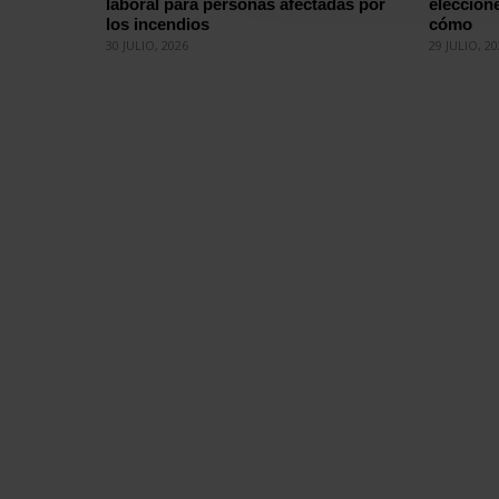
laboral para personas afectadas por
eleccion
los incendios
cómo
30 JULIO, 2026
29 JULIO, 2