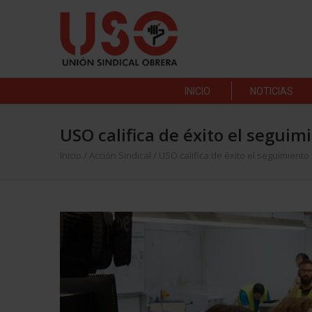
INICIO
NOTICIAS
USO califica de éxito el seguim
Inicio
/
Acción Sindical
/
USO califica de éxito el seguimiento