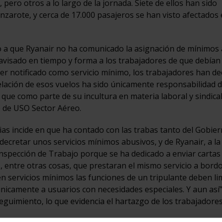
pero otros a lo largo de la jornada. Siete de ellos han sido
arote, y cerca de 17.000 pasajeros se han visto afectados 
 a que Ryanair no ha comunicado la asignación de mínimos 
 avisado en tiempo y forma a los trabajadores de que debían
ser notificado como servicio mínimo, los trabajadores han de
elación de esos vuelos ha sido únicamente responsabilidad d
ue como parte de su incultura en materia laboral y sindical
o de USO Sector Aéreo.
esias incide en que ha contado con las trabas tanto del Gobi
ecretar unos servicios mínimos abusivos, y de Ryanair, a la
spección de Trabajo porque se ha dedicado a enviar cartas
, entre otras cosas, que prestaran el mismo servicio a bord
en servicios mínimos las funciones de un tripulante deben li
únicamente a usuarios con necesidades especiales. Y aun así”,
seguimiento, lo que evidencia el hartazgo de los trabajadores