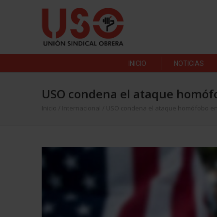
INICIO
NOTICIAS
USO condena el ataque homófo
Inicio
/
Internacional
/
USO condena el ataque homófobo en 