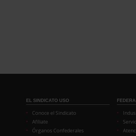
EL SINDICATO USO
FEDERA
Conoce el Sindicato
Indus
Afíliate
Servi
Órganos Confederales
Atenc