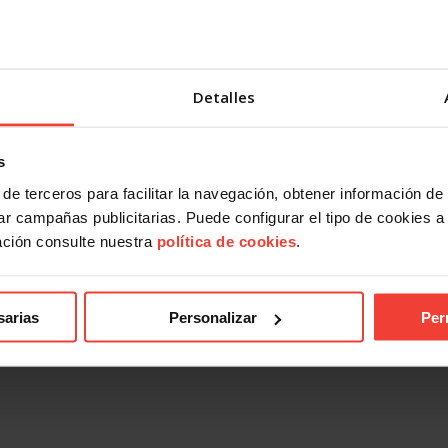
ional
Internacional
lada su solidaridad con las
Formación sindical para deleg
 de los terremotos de
sobre estandarización
Detalles
la
6 JULIO, 2026
26
s
de terceros para facilitar la navegación, obtener información de
r campañas publicitarias. Puede configurar el tipo de cookies a ut
ación consulte nuestra
política de cookies
.
sarias
Personalizar
Per