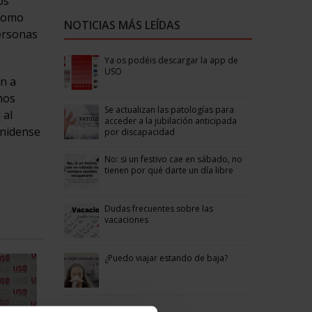
os
 como
NOTICIAS MÁS LEÍDAS
ersonas
Ya os podéis descargar la app de
USO
an a
mos
Se actualizan las patologías para
 al
acceder a la jubilación anticipada
unidense
por discapacidad
No: si un festivo cae en sábado, no
tienen por qué darte un día libre
Dudas frecuentes sobre las
vacaciones
¿Puedo viajar estando de baja?