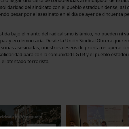
hecho llegar una carta de condolencias al embajador de Estad
olidaridad del sindicato con el pueblo estadounidense, así
ndo pesar por el asesinato en el día de ayer de cincuenta p
vestida bajo el manto del radicalismo islámico, no pueden ni v
en paz y en democracia. Desde la Unión Sindical Obrera quere
ersonas asesinadas, nuestros deseos de pronta recuperación
solidaridad para con la comunidad LGTB y el pueblo estado
 el atentado terrorista.