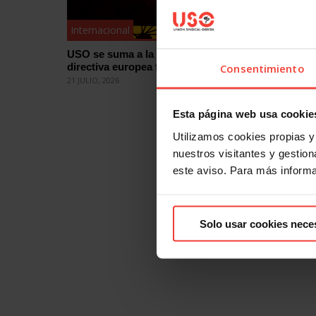
Internacional
Internac
USO se suma a la campaña por una
USO tras
directiva europea frente al calor
víctimas
Consentimiento
Venezue
21 JULIO, 2026
9 JULIO, 20
Esta página web usa cookie
Utilizamos cookies propias y 
nuestros visitantes y gestiona
este aviso. Para más inform
Solo usar cookies nece