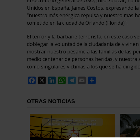
El secretario general de USO, Julio Salazar, ha 
Unidos en España, James Costos, expresando la s
“nuestra más enérgica repulsa y nuestro más ho
cometido en la ciudad de Orlando (Florida)”.
El terror y la barbarie terrorista, en este caso 
doblegar la voluntad de la ciudadanía de vivir 
mostrar nuestro pésame a las familias de las p
medio centenar de personas heridas, y nuestra 
como singulares victimas a los que se ha dirigido
Facebook
X
LinkedIn
WhatsApp
Telegram
Email
Compartir
OTRAS NOTICIAS