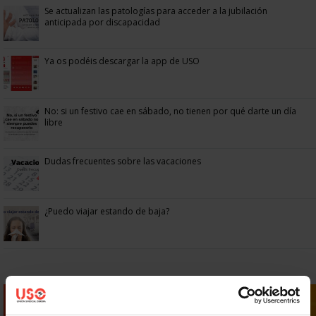
Se actualizan las patologías para acceder a la jubilación
anticipada por discapacidad
Ya os podéis descargar la app de USO
No: si un festivo cae en sábado, no tienen por qué darte un día
libre
Dudas frecuentes sobre las vacaciones
¿Puedo viajar estando de baja?