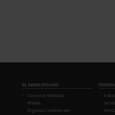
EL SINDICATO USO
FEDERA
Conoce el Sindicato
Indus
Afíliate
Servi
Órganos Confederales
Atenc