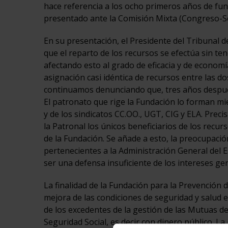
hace referencia a los ocho primeros años de fun
presentado ante la Comisión Mixta (Congreso-S
En su presentación, el Presidente del Tribunal
que el reparto de los recursos se efectúa sin ten
afectando esto al grado de eficacia y de economía
asignación casi idéntica de recursos entre las 
continuamos denunciando que, tres años después
El patronato que rige la Fundación lo forman mi
y de los sindicatos CC.OO., UGT, CIG y ELA. Prec
la Patronal los únicos beneficiarios de los recurs
de la Fundación. Se añade a esto, la preocupació
pertenecientes a la Administración General del 
ser una defensa insuficiente de los intereses ge
La finalidad de la Fundación para la Prevención 
mejora de las condiciones de seguridad y salud e
de los excedentes de la gestión de las Mutuas d
Seguridad Social, es decir con dinero público. L