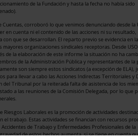
cionamiento de la Fundación y hasta la fecha no había sido
enado).
 de Cuentas, corroboró lo que venimos denunciando desde la
er en cuenta ni el contenido de las acciones ni su resultado,
 con que se desarrollan. El reparto previo se evidencia en l
dos mayores organizaciones sindicales receptoras. Desde USO
 de la elaboración de este informe la situación no ha camb
embros de la Administración Pública y representantes de la 
isamente son siempre estos sindicatos (a excepción de ELA), 
os para llevar a cabo las Acciones Indirectas Territoriales y 
n del Tribunal por la reiterada falta de asistencia de los mi
Estado a las reuniones de la Comisión Delegada, por lo que 
nerales.
de Riesgos Laborales es la promoción de actividades destinad
n el trabajo. Estas actividades se financian con recursos pr
e Accidentes de Trabajo y Enfermedades Profesionales de la
a gravedad de estos hechos aumenta, si se tiene en cuenta q