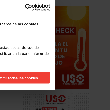
a debe
Acerca de las cookies
n teoría
rven para
 estadísticas de uso de
 acción.
ilizar en la parte inferior de
o de los
 y salud
bajo los
mitir todas las cookies