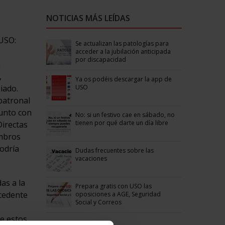
NOTICIAS MÁS LEÍDAS
 USO:
Se actualizan las patologías para
acceder a la jubilación anticipada
por discapacidad
a
,
Ya os podéis descargar la app de
USO
iado.
patronal
junto con
No: si un festivo cae en sábado, no
tienen por qué darte un día libre
Directas
embros
podría
Dudas frecuentes sobre las
vacaciones
as a la
Prepara gratis con USO las
ocedente
oposiciones a AGE, Seguridad
Social y Correos
ue estos