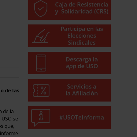
o de las
n de la
. USO se
os que,
 informe