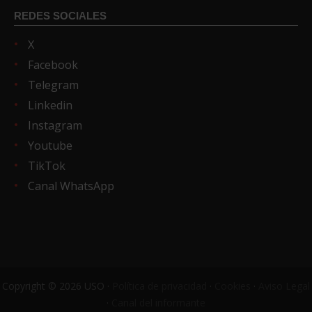
REDES SOCIALES
X
Facebook
Telegram
Linkedin
Instagram
Youtube
TikTok
Canal WhatsApp
Copyright © 2026 USO ·
Política de privacidad
·
Cookies
·
Aviso Legal
·
Canal del informante