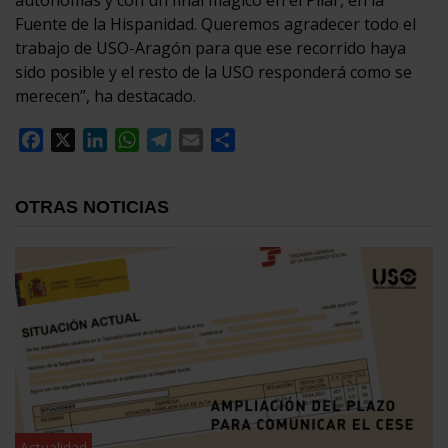
autónomas y con un final mágico en el Pilar, en la
Fuente de la Hispanidad. Queremos agradecer todo el
trabajo de USO-Aragón para que ese recorrido haya
sido posible y el resto de la USO responderá como se
merecen”, ha destacado.
Facebook
X
LinkedIn
WhatsApp
Telegram
Email
Compartir
OTRAS NOTICIAS
Actualidad