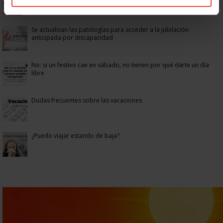
Se actualizan las patologías para acceder a la jubilación
anticipada por discapacidad
No: si un festivo cae en sábado, no tienen por qué darte un día
libre
Dudas frecuentes sobre las vacaciones
¿Puedo viajar estando de baja?