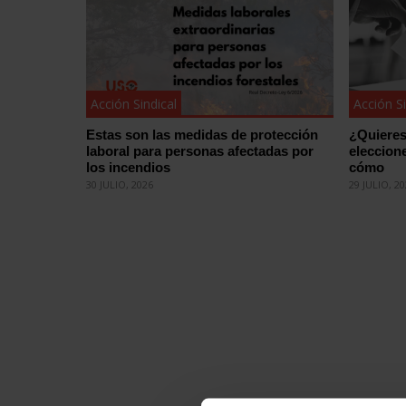
Acción Sindical
Acción Si
Estas son las medidas de protección
¿Quieres
laboral para personas afectadas por
eleccion
los incendios
cómo
30 JULIO, 2026
29 JULIO, 2