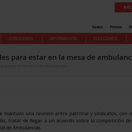
AFÍ
Sedes
Prensa
P
CONÓCENOS
INFORMACIÓN
ELECCIONES
es para estar en la mesa de ambulanc
ara estar en la mesa de ambulancias
e mantuvo una reunión entre patronal y sindicatos, con o
llo, tratar de llegar a un acuerdo sobre la composición de
tal de Ambulancias.