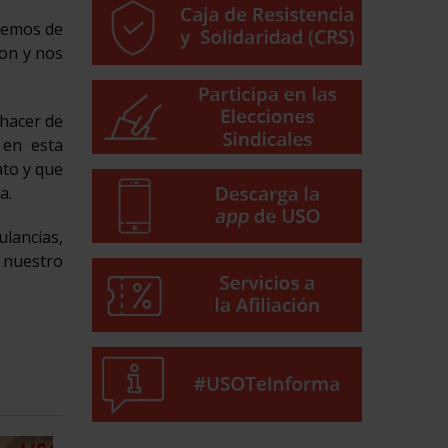
nemos de
ron y nos
 hacer de
 en esta
ato y que
a.
lancias,
 nuestro