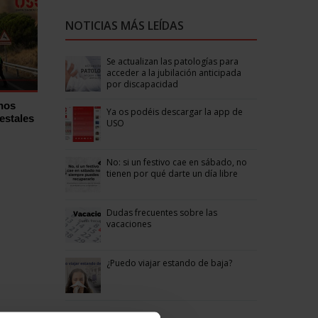
NOTICIAS MÁS LEÍDAS
Se actualizan las patologías para
acceder a la jubilación anticipada
por discapacidad
hos
Ya os podéis descargar la app de
estales
USO
No: si un festivo cae en sábado, no
tienen por qué darte un día libre
Dudas frecuentes sobre las
vacaciones
¿Puedo viajar estando de baja?