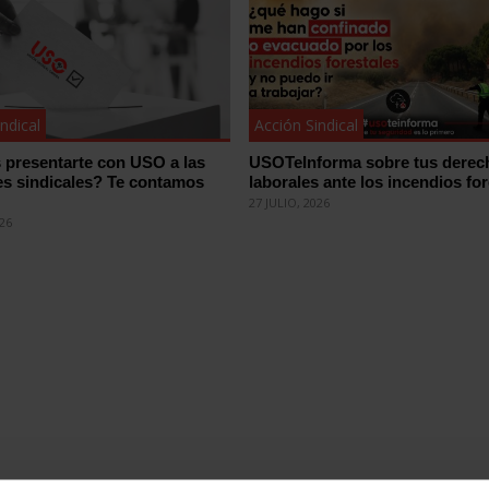
ndical
Acción Sindical
 presentarte con USO a las
USOTeInforma sobre tus derec
es sindicales? Te contamos
laborales ante los incendios for
27 JULIO, 2026
026