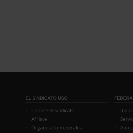
EL SINDICATO USO
FEDERA
Conoce el Sindicato
Indus
Afíliate
Servi
Órganos Confederales
Atenc