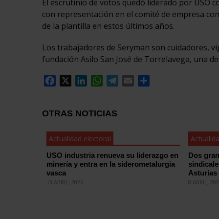
El escrutinio de votos quedó liderado por USO c
con representación en el comité de empresa con
de la plantilla en estos últimos años.
Los trabajadores de Seryman son cuidadores, vigi
fundación Asilo San José de Torrelavega, una de
Facebook
X
LinkedIn
WhatsApp
Telegram
Email
Compartir
OTRAS NOTICIAS
Actualidad electoral
Actualida
USO industria renueva su liderazgo en
Dos gran
minería y entra en la siderometalurgia
sindical
vasca
Asturias
13 ABRIL, 2026
8 ABRIL, 20