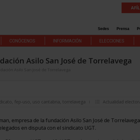
AFÍ
Sedes
Prensa
P
CONÓCENOS
INFORMACIÓN
ELECCIONES
dación Asilo San José de Torrelavega
dación Asilo San José de Torrelavega
dicato
,
fep-uso
,
uso cantabria
,
torrelavega
Actualidad elector
man, empresa de la fundación Asilo San José de Torrelavega
elegados en disputa con el sindicato UGT.