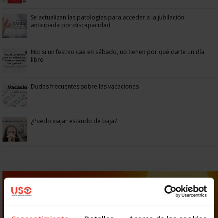
Se actualizan las patologías para acceder a la jubilación
anticipada por discapacidad
No: si un festivo cae en sábado, no tienen por qué darte un día
libre
Dudas frecuentes sobre las vacaciones
¿Puedo viajar estando de baja?