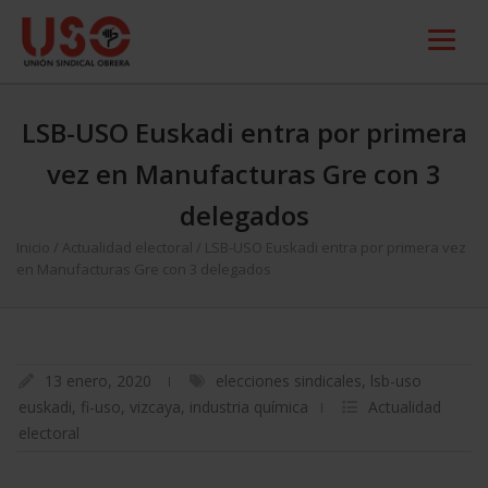
LSB-USO Euskadi entra por primera
vez en Manufacturas Gre con 3
delegados
Inicio
/
Actualidad electoral
/
LSB-USO Euskadi entra por primera vez
en Manufacturas Gre con 3 delegados
13 enero, 2020
elecciones sindicales
,
lsb-uso
euskadi
,
fi-uso
,
vizcaya
,
industria química
Actualidad
electoral