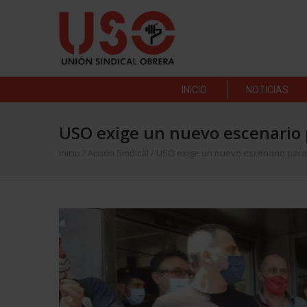
INICIO
NOTICIAS
USO exige un nuevo escenario 
Inicio
/
Acción Sindical
/
USO exige un nuevo escenario para