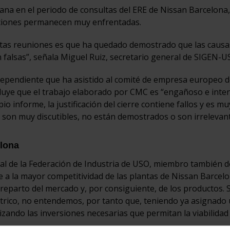
na en el periodo de consultas del ERE de Nissan Barcelona,
iciones permanecen muy enfrentadas.
stas reuniones es que ha quedado demostrado que las causa
n falsas”, señala Miguel Ruiz, secretario general de SIGEN-U
dependiente que ha asistido al comité de empresa europeo 
luye que el trabajo elaborado por CMC es “engañoso e inte
 informe, la justificación del cierre contiene fallos y es mu
 son muy discutibles, no están demostrados o son irrelevan
elona
al de la Federación de Industria de USO, miembro también d
 a la mayor competitividad de las plantas de Nissan Barcelo
l reparto del mercado y, por consiguiente, de los productos
éctrico, no entendemos, por tanto que, teniendo ya asignado
zando las inversiones necesarias que permitan la viabilidad 