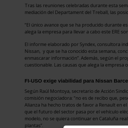
Tras las reuniones celebradas durante esta sema
mediación del Departament del Treball, las pos
“El único avance que se ha producido durante e
alega la empresa para llevar a cabo este ERE so
El informe elaborado por Syndex, consultora in
Nissan, y que se ha conocido esta semana, conc
enmascarar información”. Además, según el propio
cuestionable. Las causas que alega la empresa o
FI-USO exige viabilidad para Nissan Barc
Según Raúl Montoya, secretario de Acción Sindic
comisión negociadora: “no es de recibo que, pese
Alianza ha hecho tratos de favor a Renault en e
que el futuro del sector pasa por el vehículo el
modelo, no se quiera continuar en Cataluña reali
plantas”.