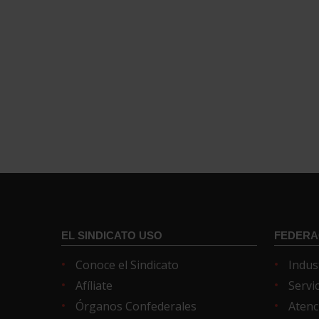
EL SINDICATO USO
FEDERA
Conoce el Sindicato
Indus
Afíliate
Servi
Órganos Confederales
Atenc