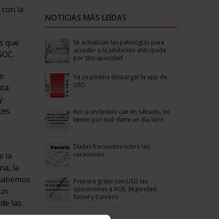
 con la
NOTICIAS MÁS LEÍDAS
s que
Se actualizan las patologías para
acceder a la jubilación anticipada
SOC.
por discapacidad
de
Ya os podéis descargar la app de
USO
nta
y
tes.
No: si un festivo cae en sábado, no
tienen por qué darte un día libre
Dudas frecuentes sobre las
vacaciones
e la
na, la
. Sabemos
Prepara gratis con USO las
oposiciones a AGE, Seguridad
 un
Social y Correos
de las