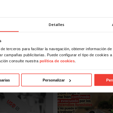
ropuesta para prolongar la ejecución de la medida prevista
 considera insuficiente.
Detalles
dustriales, queremos mantener el empleo, y queremos conti
tas soluciones, pero bajo ningún concepto bajo la amenaza
RE en Nissan Barcelona encima de la mesa”, concluye Ruiz.
s
flicto, ya que el 30 de julio finaliza el período de consultas.
de terceros para facilitar la navegación, obtener información de
r campañas publicitarias. Puede configurar el tipo de cookies a ut
ación consulte nuestra
política de cookies
.
sarias
Personalizar
Per