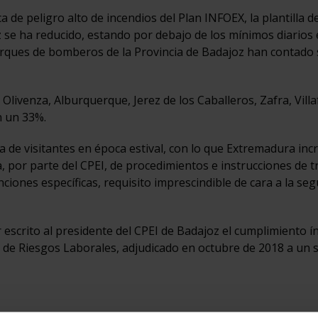
a de peligro alto de incendios del Plan INFOEX, la plantilla d
se ha reducido, estando por debajo de los mínimos diarios 
 parques de bomberos de la Provincia de Badajoz han contado
ivenza, Alburquerque, Jerez de los Caballeros, Zafra, Villa
n un 33%.
ia de visitantes en época estival, con lo que Extremadura in
a, por parte del CPEI, de procedimientos e instrucciones de t
iones específicas, requisito imprescindible de cara a la seg
escrito al presidente del CPEI de Badajoz el cumplimiento í
n de Riesgos Laborales, adjudicado en octubre de 2018 a un s