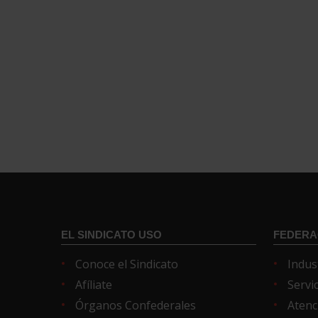
EL SINDICATO USO
FEDERA
Conoce el Sindicato
Indus
Afíliate
Servi
Órganos Confederales
Atenc