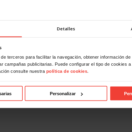
Detalles
s
de terceros para facilitar la navegación, obtener información de
ndical
Acción Sindical
r campañas publicitarias. Puede configurar el tipo de cookies a ut
 presentarte con USO a las
USOTeInforma sobre tus derec
ación consulte nuestra
política de cookies
.
es sindicales? Te contamos
laborales ante los incendios for
27 JULIO, 2026
026
sarias
Personalizar
Per