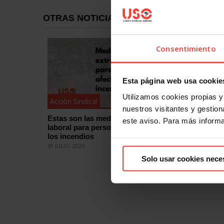
OTRAS NOTICIAS
Consentimiento
Esta página web usa cookie
Utilizamos cookies propias y 
Acción Sindical
Acción Si
nuestros visitantes y gestiona
Estas son las medidas de protección
¿Quieres
este aviso. Para más inform
laboral para personas afectadas por
eleccion
los incendios
cómo
30 JULIO, 2026
29 JULIO, 2
Solo usar cookies nece