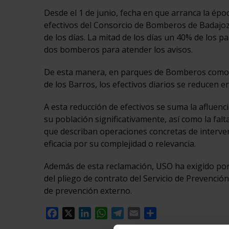
Desde el 1 de junio, fecha en que arranca la époc
efectivos del Consorcio de Bomberos de Badajoz 
de los días. La mitad de los días un 40% de los
dos bomberos para atender los avisos.
De esta manera, en parques de Bomberos como Ol
de los Barros, los efectivos diarios se reducen e
A esta reducción de efectivos se suma la afluenc
su población significativamente, así como la falt
que describan operaciones concretas de intervenc
eficacia por su complejidad o relevancia.
Además de esta reclamación, USO ha exigido por 
del pliego de contrato del Servicio de Prevenció
de prevención externo.
Facebook
X
LinkedIn
WhatsApp
Telegram
Email
Compartir