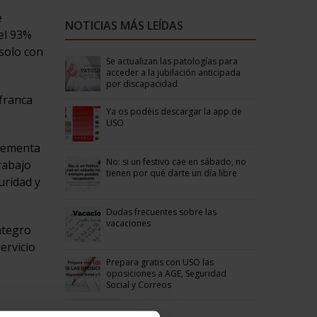
e
NOTICIAS MÁS LEÍDAS
el 93%
 solo con
Se actualizan las patologías para
acceder a la jubilación anticipada
por discapacidad
franca
Ya os podéis descargar la app de
USO
crementa
No: si un festivo cae en sábado, no
rabajo
tienen por qué darte un día libre
uridad y
Dudas frecuentes sobre las
vacaciones
ntegro
ervicio
Prepara gratis con USO las
oposiciones a AGE, Seguridad
Social y Correos