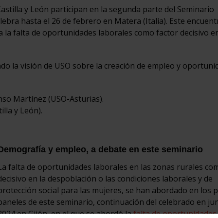
stilla y León participan en la segunda parte del Seminario
ebra hasta el 26 de febrero en Matera (Italia). Este encuent
a la falta de oportunidades laborales como factor decisivo en
ndo la visión de USO sobre la creación de empleo y oportuni
nso Martínez (USO-Asturias).
lla y León).
Demografía y empleo, a debate en este seminario
La falta de oportunidades laborales en las zonas rurales co
decisivo en la despoblación o las condiciones laborales y de
protección social para las mujeres, se han abordado en los 
paneles de este seminario, continuación del celebrado en ju
2024 en Gijón, en el que se abordó la
falta de oportunidades