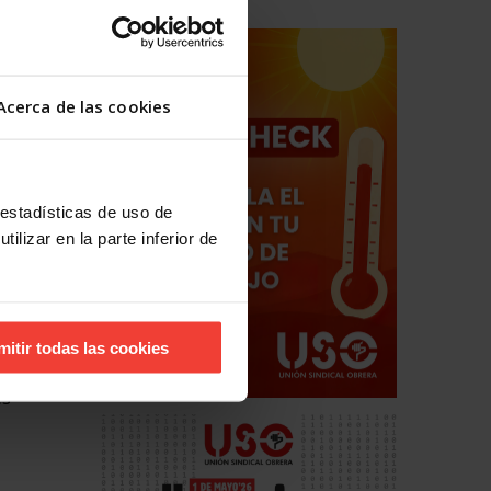
a y
a contra
Acerca de las cookies
o en
arrollo
 estadísticas de uso de
 de la
ilizar en la parte inferior de
s
a escasez
na
mitir todas las cookies
rurales.
es