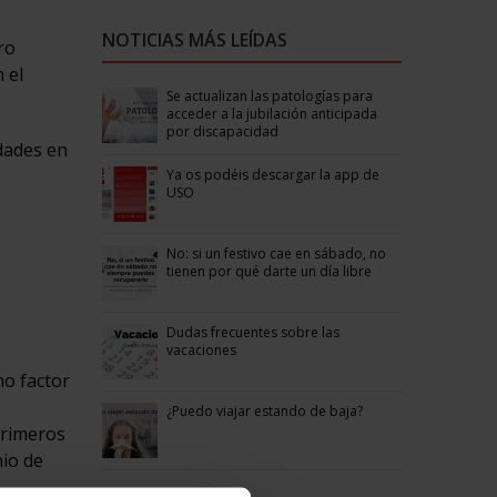
NOTICIAS MÁS LEÍDAS
ro
 el
Se actualizan las patologías para
acceder a la jubilación anticipada
por discapacidad
dades en
Ya os podéis descargar la app de
USO
No: si un festivo cae en sábado, no
tienen por qué darte un día libre
Dudas frecuentes sobre las
vacaciones
mo factor
¿Puedo viajar estando de baja?
primeros
nio de