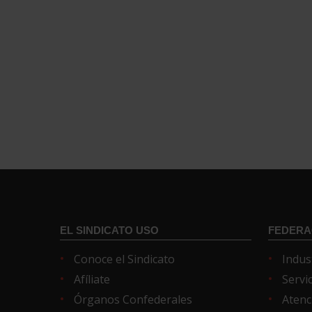
EL SINDICATO USO
FEDERA
Conoce el Sindicato
Indus
Afíliate
Servi
Órganos Confederales
Atenc