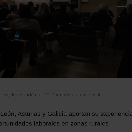
,
eza
,
despoblación
Formación
,
Internacional
León, Asturias y Galicia aportan su experienci
portunidades laborales en zonas rurales