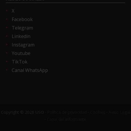
X
Facebook
Telegram
Linkedin
Instagram
Youtube
TikTok
Canal WhatsApp
Copyright © 2026 USO ·
Política de privacidad
·
Cookies
·
Aviso Legal
·
Canal del informante