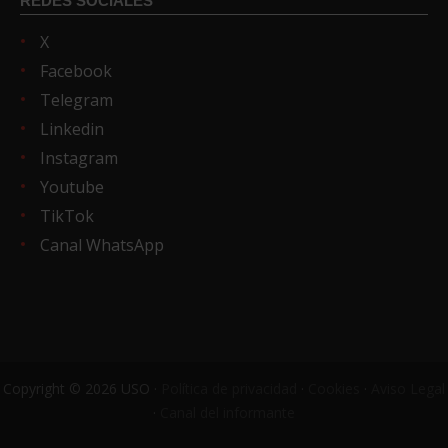
REDES SOCIALES
X
Facebook
Telegram
Linkedin
Instagram
Youtube
TikTok
Canal WhatsApp
Copyright © 2026 USO ·
Política de privacidad
·
Cookies
·
Aviso Legal
·
Canal del informante