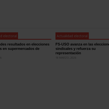
d electoral
Actualidad electoral
des resultados en elecciones
FS-USO avanza en las eleccion
es en supermercados de
sindicales y refuerza su
representación
26
18 MARZO, 2026