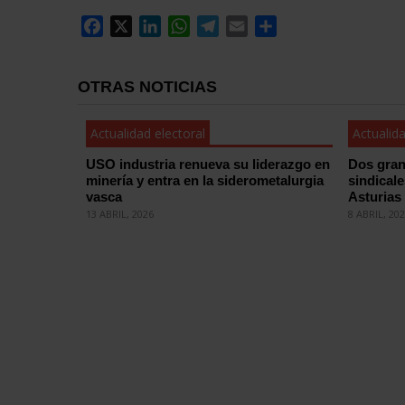
Facebook
X
LinkedIn
WhatsApp
Telegram
Email
Compartir
OTRAS NOTICIAS
Actualidad electoral
Actualida
USO industria renueva su liderazgo en
Dos gran
minería y entra en la siderometalurgia
sindical
vasca
Asturias
13 ABRIL, 2026
8 ABRIL, 20