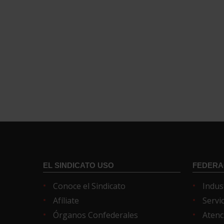
EL SINDICATO USO
FEDERA
Conoce el Sindicato
Indus
Afíliate
Servi
Órganos Confederales
Atenc