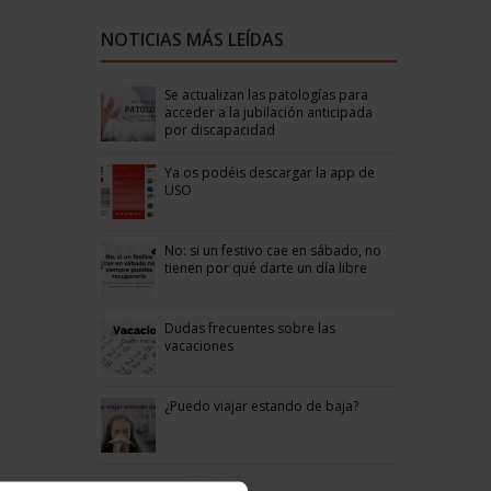
NOTICIAS MÁS LEÍDAS
Se actualizan las patologías para
acceder a la jubilación anticipada
por discapacidad
Ya os podéis descargar la app de
USO
No: si un festivo cae en sábado, no
tienen por qué darte un día libre
Dudas frecuentes sobre las
vacaciones
¿Puedo viajar estando de baja?