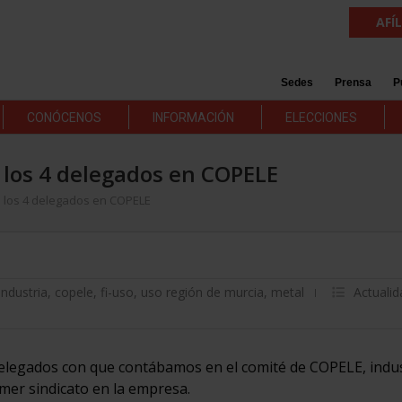
AFÍ
Sedes
Prensa
P
CONÓCENOS
INFORMACIÓN
ELECCIONES
los 4 delegados en COPELE
 los 4 delegados en COPELE
industria
,
copele
,
fi-uso
,
uso región de murcia
,
metal
Actualid
elegados con que contábamos en el comité de COPELE, indus
mer sindicato en la empresa.