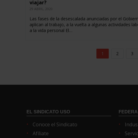
viajar?
29 ABRIL, 2020
Las fases de la desescalada anunciadas por el Gobier
aplican al trabajo, a la vuelta a algunas actividades lab
a la vida personal El…
1
2
3
EL SINDICATO USO
FEDERA
Conoce el Sindicato
Indus
Afíliate
Servi