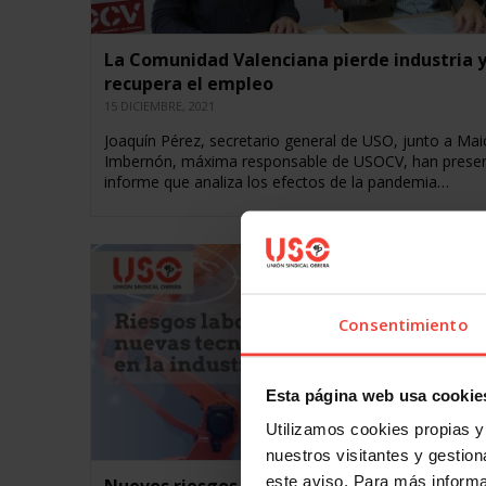
La Comunidad Valenciana pierde industria y
recupera el empleo
15 DICIEMBRE, 2021
Joaquín Pérez, secretario general de USO, junto a Mai
Imbernón, máxima responsable de USOCV, han presen
informe que analiza los efectos de la pandemia…
Consentimiento
Esta página web usa cookie
Utilizamos cookies propias y 
nuestros visitantes y gestiona
este aviso. Para más inform