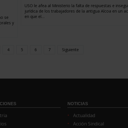
USO le afea al Ministerio la falta de respuestas e insegu
jurídica de los trabajadores de la antigua Alcoa en un a
en que el…
no se
orales y
4
5
6
7
Siguiente
CIONES
NOTICIAS
tria
Actualidad
cios
Acción Sindical