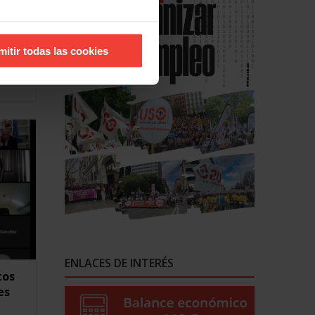
 y
id
mitir todas las cookies
es
n
ENLACES DE INTERÉS
tos
es