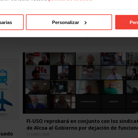
Los trabajadores de Nissan toman Cantabria
llevarán un conflicto industrial global a Madr
2 JULIO, 2020
sarias
Personalizar
Per
rse por
Cientos de trabajadores de Nissan-Barcelona cierran tr
días de movilizaciones en Cantabria y liderarán una gra
manifestación a mediados de julio para pedirle a los…
FI-USO reprobará en conjunto con los sindica
de Alcoa al Gobierno por dejación de funcion
Puedo
11 JUNIO, 2020