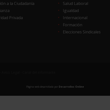
ión a la Ciudadanía
Salud Laboral
ñanza
Igualdad
idad Privada
Internacional
Formación
Elecciones Sindicales
·
Aviso Legal
·
Canal del informante
Página web desarrollada por
Desarrollos Online