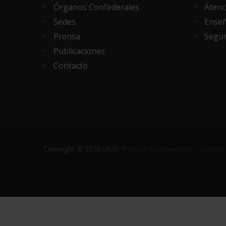
Órganos Confederales
Atenc
Sedes
Ense
Prensa
Segur
Publicaciones
Contacto
Copyright © 2026 USO ·
Política de privacidad
·
Cookies