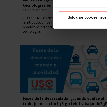
Nuevos riesgos laborales ante las nuevas
tecnologías en la industria
2 NOVIEMBRE, 2020
Solo usar cookies nece
USO analiza los riesgos laborales que pueden produci
la introducción de nuevas tecnologías en el proceso
productivo del sector industrial La aparición de nuevas
tecnologías…
Fases de la desescalada, ¿cuándo vuelve al
trabajo mi sector? ¿Sigo teletrabajando? ¿