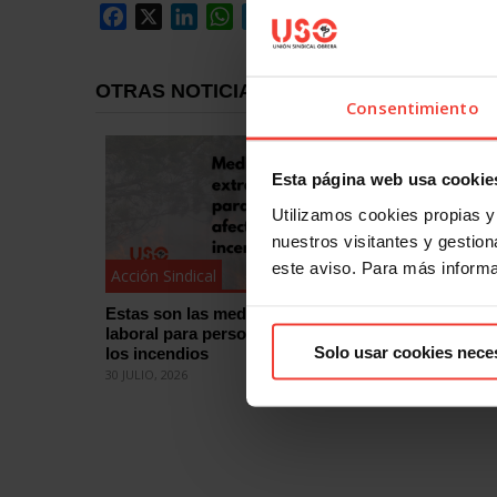
Facebook
X
LinkedIn
WhatsApp
Telegram
Email
Compartir
OTRAS NOTICIAS
Consentimiento
Esta página web usa cookie
Utilizamos cookies propias y 
nuestros visitantes y gestiona
este aviso. Para más inform
Acción Sindical
Acción Si
Estas son las medidas de protección
¿Quieres
laboral para personas afectadas por
eleccion
Solo usar cookies nece
los incendios
cómo
30 JULIO, 2026
29 JULIO, 2