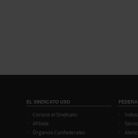
EL SINDICATO USO
FEDERA
Conoce el Sindicato
Indus
Afíliate
Servi
Órganos Confederales
Atenc