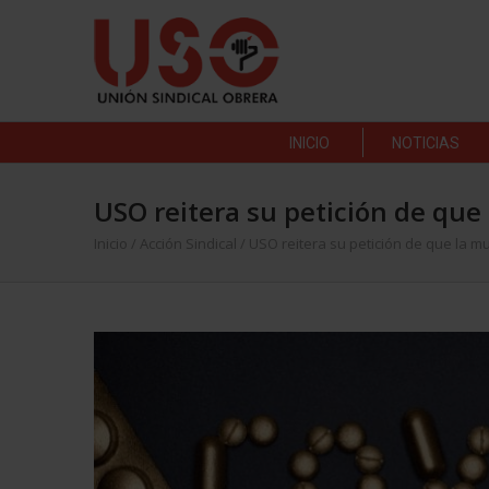
INICIO
NOTICIAS
USO reitera su petición de que
Inicio
/
Acción Sindical
/
USO reitera su petición de que la m