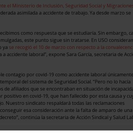
nte el Ministerio de Inclusión, Seguridad Social y Migraciones
derada asimilada a accidente de trabajo. Ya desde marzo se
 recibimos como respuesta que se estudiaría. Sin embargo, c
mulgadas, este punto sigue sin tratarse. En USO considera
mo ya
se recogió el 10 de marzo con respecto a la convalecenc
a a accidente laboral”, expone Sara García, secretaria de Acc
ble contagio por covid-19 como accidente laboral únicamente
temporal del sistema de Seguridad Social. “Pero no lo hacía
os de afiliados que se encontraban en situación de incapacid
r positivo en covid-19, que han fallecido por esta causa y cu
o. Nuestro sindicato respaldará todas las reclamaciones
ara conseguir esa consideración ante la falta de amparo de un
ecreto”, continúa la secretaria de Acción Sindical y Salud La