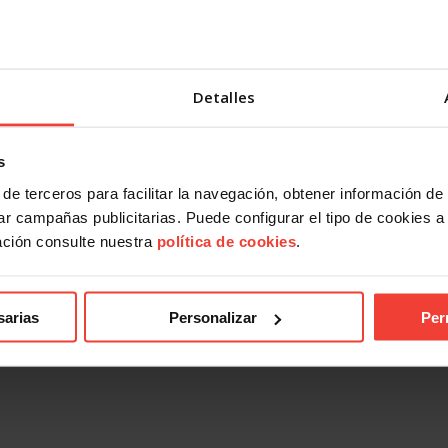
Detalles
s
de terceros para facilitar la navegación, obtener información de
r campañas publicitarias. Puede configurar el tipo de cookies a ut
ación consulte nuestra
política de cookies
.
ndical
Acción Sindical
 presentarte con USO a las
USOTeInforma sobre tus derec
es sindicales? Te contamos
laborales ante los incendios for
sarias
Personalizar
Per
27 JULIO, 2026
026