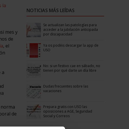
 la
NOTICIAS MÁS LEÍDAS
Se actualizan las patologías para
acceder a la jubilación anticipada
asi mes y
por discapacidad
mos de
ia
, el
Ya os podéis descargar la app de
USO
ión
No: si un festivo cae en sábado, no
tienen por qué darte un día libre
 a
ad
Dudas frecuentes sobre las
vacaciones
ya
a norma
Prepara gratis con USO las
oposiciones a AGE, Seguridad
boral de
Social y Correos