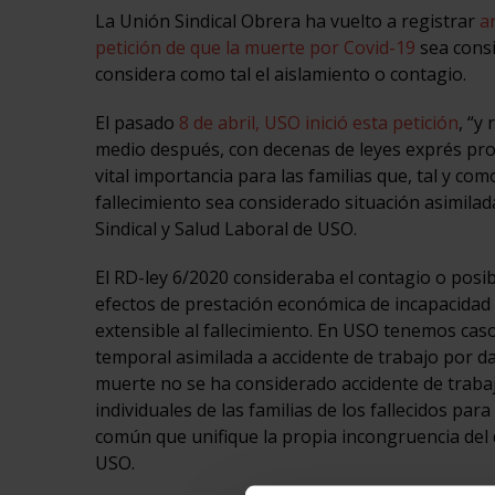
La Unión Sindical Obrera ha vuelto a registrar
a
petición de que la muerte por Covid-19
sea consi
considera como tal el aislamiento o contagio.
El pasado
8 de abril, USO inició esta petición
, “y
medio después, con decenas de leyes exprés pro
vital importancia para las familias que, tal y co
fallecimiento sea considerado situación asimilad
Sindical y Salud Laboral de USO.
El RD-ley 6/2020 consideraba el contagio o posi
efectos de prestación económica de incapacidad 
extensible al fallecimiento. En USO tenemos cas
temporal asimilada a accidente de trabajo por da
muerte no se ha considerado accidente de trabaj
individuales de las familias de los fallecidos p
común que unifique la propia incongruencia del d
USO.