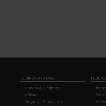
EL SINDICATO USO
FEDERA
Conoce el Sindicato
Indus
Afíliate
Servi
Órganos Confederales
Atenc