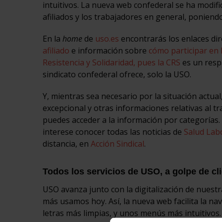
intuitivos. La nueva web confederal se ha modifi
afiliados y los trabajadores en general, poniendo
En la
home
de
uso.es
encontrarás los enlaces di
afiliado
e información sobre
cómo participar en 
Resistencia y Solidaridad, pues la CRS
es un respa
sindicato confederal ofrece, solo la USO.
Y, mientras sea necesario por la situación actua
excepcional y otras informaciones relativas al t
puedes acceder a la información por categorías. 
interese conocer todas las noticias de
Salud Lab
distancia, en
Acción Sindical
.
Todos los servicios de USO, a golpe de cl
USO avanza junto con la digitalización de nuestr
más usamos hoy. Así, la nueva web facilita la na
letras más limpias, y unos menús más intuitivos.