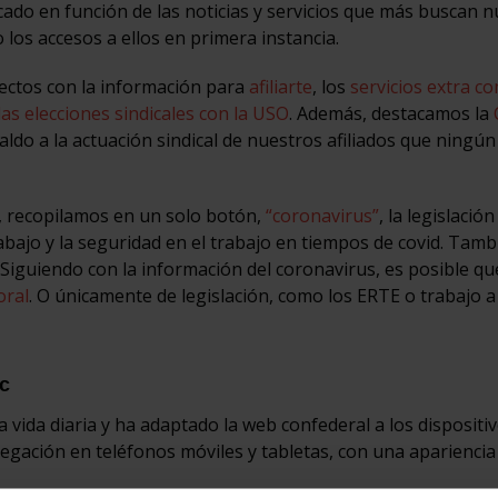
cado en función de las noticias y servicios que más buscan 
 los accesos a ellos en primera instancia.
rectos con la información para
afiliarte
, los
servicios extra c
las elecciones sindicales con la USO
. Además, destacamos la
ldo a la actuación sindical de nuestros afiliados que ningún
l, recopilamos en un solo botón,
“coronavirus”
, la legislación
rabajo y la seguridad en el trabajo en tiempos de covid. Tamb
Siguiendo con la información del coronavirus, es posible qu
oral
. O únicamente de legislación, como los ERTE o trabajo a
ic
a vida diaria y ha adaptado la web confederal a los dispositi
vegación en teléfonos móviles y tabletas, con una apariencia