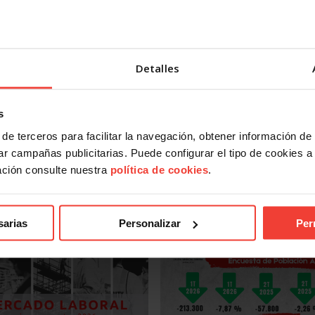
cargarte desde nuestra
home
la
app
confederal de USO
o segu
m
. Llevarás toda la información laboral en tu mano.
a USO. Y a que busques entre nuestras noticias, tanto las m
Detalles
os últimos meses, la solución a tu problema laboral.
ontactar con el sindicato USO
. Somos tu sindicato,
s
de terceros para facilitar la navegación, obtener información de
r campañas publicitarias. Puede configurar el tipo de cookies a ut
ación consulte nuestra
política de cookies
.
sarias
Personalizar
Per