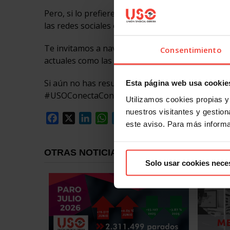
Pero, si lo prefieres, para tu móvil puedes des
las redes sociales o el
canal de USO en Telegra
Te invitamos a navegar por la web y a conocer l
Consentimiento
actuales como las que hemos ido publicando en l
Si aún no has resuelto tus dudas, no dudes en
c
Esta página web usa cookie
#USOConectaContigo.
Utilizamos cookies propias y 
nuestros visitantes y gestiona
Facebook
X
LinkedIn
WhatsApp
Telegram
Email
Compartir
este aviso. Para más inform
OTRAS NOTICIAS
Solo usar cookies nece