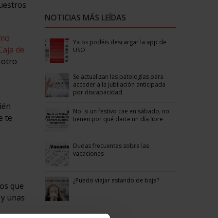
nuestros
NOTICIAS MÁS LEÍDAS
omo
Ya os podéis descargar la app de
Caja de
USO
 otro
Se actualizan las patologías para
acceder a la jubilación anticipada
por discapacidad
ién
No: si un festivo cae en sábado, no
e te
tienen por qué darte un día libre
Dudas frecuentes sobre las
vacaciones
¿Puedo viajar estando de baja?
vos que
 y unas