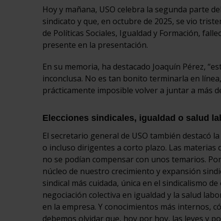
Hoy y mañana, USO celebra la segunda parte de
sindicato y que, en octubre de 2025, se vio tris
de Políticas Sociales, Igualdad y Formación, fall
presente en la presentación.
En su memoria, ha destacado Joaquín Pérez, “es
inconclusa. No es tan bonito terminarla en línea
prácticamente imposible volver a juntar a más d
Elecciones sindicales, igualdad o salud la
El secretario general de USO también destacó la 
o incluso dirigentes a corto plazo. Las materias 
no se podían compensar con unos temarios. Por 
núcleo de nuestro crecimiento y expansión sindi
sindical más cuidada, única en el sindicalismo de 
negociación colectiva en igualdad y la salud labo
en la empresa. Y conocimientos más internos, có
debemos olvidar que, hoy por hoy, las leyes y pol