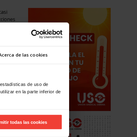
casi
cciones
nimó el
Acerca de las cookies
 los
l
mo de
 estadísticas de uso de
ilizar en la parte inferior de
so de
s
on el
mitir todas las cookies
emás, se