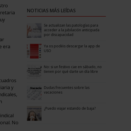
stro
NOTICIAS MÁS LEÍDAS
cretaria
muy
Se actualizan las patologías para
acceder a la jubilación anticipada
por discapacidad
ar
e era
Ya os podéis descargar la app de
USO
No: si un festivo cae en sábado, no
tienen por qué darte un día libre
 cuadros
iaria y
Dudas frecuentes sobre las
vacaciones
dicales,
n
¿Puedo viajar estando de baja?
indical
ional. No