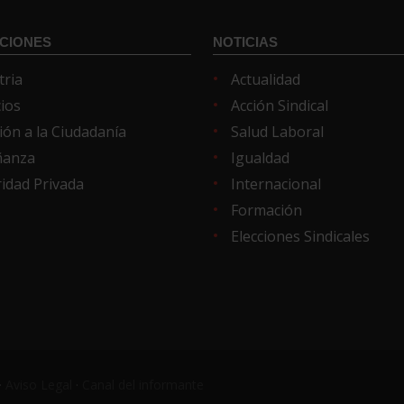
CIONES
NOTICIAS
tria
Actualidad
cios
Acción Sindical
ión a la Ciudadanía
Salud Laboral
ñanza
Igualdad
idad Privada
Internacional
Formación
Elecciones Sindicales
·
Aviso Legal
·
Canal del informante