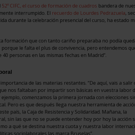
l
52º CIFC, el curso de formación de cuadros
bandera de nue
temente interrumpido. El
recuerdo de Lourdes Pedrazuela
, se
ecida durante la celebración presencial del curso, ha estado 
ta formación que con tanto cariño preparaba no podía qued
, porque le falta el plus de convivencia, pero entendemos qu
e 40 personas en las mismas fechas en Madrid”.
boral
importancia de las materias restantes. “De aquí, vais a salir
que nos faltaban por impartir son básicas en vuestra labor d
ejemplo, comenzamos la primera jornada con elecciones sin
cal. Pero es que después llega nuestra herramienta de acció
este país, la Caja de Resistencia y Solidaridad. Mañana, la
ral, sin las que no se puede entender hoy por hoy la acción s
mo a qué se destina nuestra cuota y nuestra labor internac
íticas sociolaborales las marca Bruselas”.