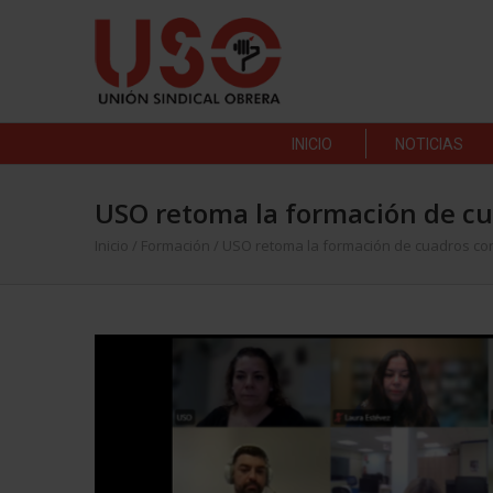
INICIO
NOTICIAS
USO retoma la formación de cua
Inicio
/
Formación
/
USO retoma la formación de cuadros con 