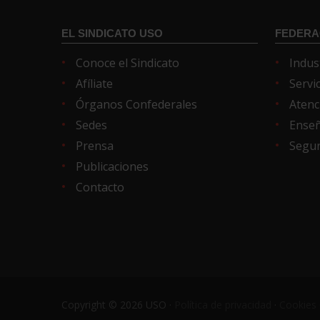
EL SINDICATO USO
FEDERA
Conoce el Sindicato
Indus
Afíliate
Servi
Órganos Confederales
Atenc
Sedes
Ense
Prensa
Segur
Publicaciones
Contacto
Copyright © 2026 USO ·
Política de privacidad
·
Cookies