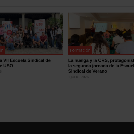
ón
Formación
la VII Escuela Sindical de
La huelga y la CRS, protagonis
de USO
la segunda jornada de la Escue
Sindical de Verano
26
1 JULIO, 2026