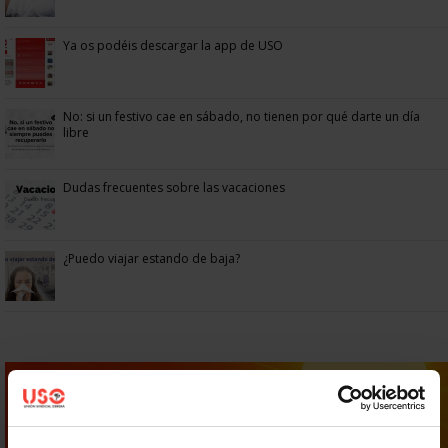
Ya os podéis descargar la app de USO
No: si un festivo cae en sábado, no tienen por qué darte un día
libre
Dudas frecuentes sobre las vacaciones
¿Puedo viajar estando de baja?