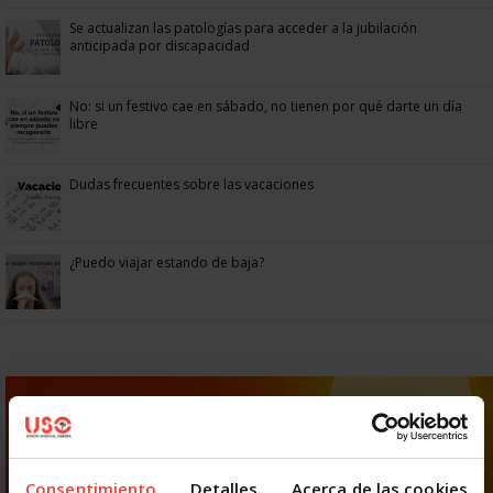
Se actualizan las patologías para acceder a la jubilación
anticipada por discapacidad
No: si un festivo cae en sábado, no tienen por qué darte un día
libre
Dudas frecuentes sobre las vacaciones
¿Puedo viajar estando de baja?
Consentimiento
Detalles
Acerca de las cookies