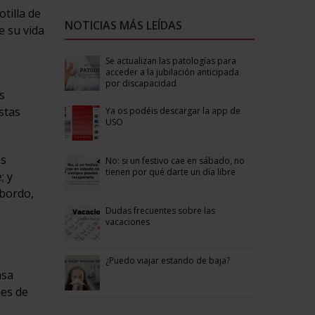
otilla de
NOTICIAS MÁS LEÍDAS
e su vida
Se actualizan las patologías para
acceder a la jubilación anticipada
o
por discapacidad
s
stas
Ya os podéis descargar la app de
USO
os
No: si un festivo cae en sábado, no
tienen por qué darte un día libre
; y
 bordo,
Dudas frecuentes sobre las
vacaciones
¿Puedo viajar estando de baja?
nsa
nes de