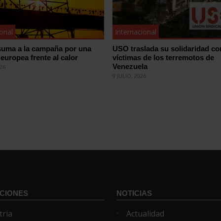
ional
Internacional
uma a la campaña por una
USO traslada su solidaridad co
 europea frente al calor
víctimas de los terremotos de
Venezuela
026
9 JULIO, 2026
CIONES
NOTICIAS
tria
Actualidad