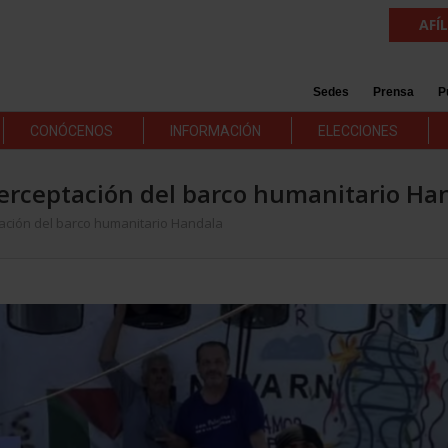
AFÍ
Sedes
Prensa
P
CONÓCENOS
INFORMACIÓN
ELECCIONES
terceptación del barco humanitario Ha
tación del barco humanitario Handala