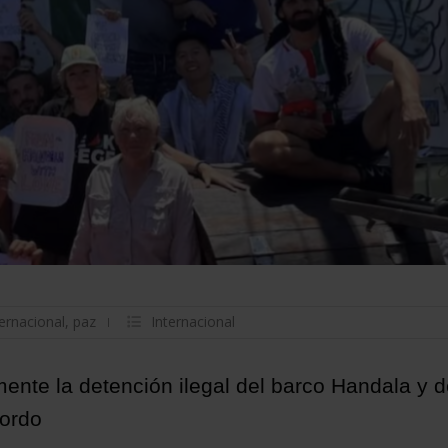
ternacional
,
paz
Internacional
te la detención ilegal del barco Handala y d
bordo