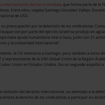
la interceptación del barco Handala
, que forma parte de la Fl
listas. Entre ellos, viajaba Santiago González Vallejo. Durant
rnacional de USO.
 su preocupación por la detención de los sindicalistas. Com
buque civil por parte del ejército israelí se produjo en agua
sportaba ayuda humanitaria vital a Gaza, junto con 21 activi
s y la solidaridad internacional”.
lmente, la CSI menciona a Santiago, pero también a otros d
T y representante de la UNI Global Union de la Región Árabe
n Labor Union en Estados Unidos. Iba un segundo español a
ve violación del derecho internacional, un atentado a la defe
irecta al derecho de los sindicalistas a participar en accio