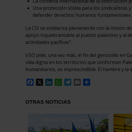
La condena internacional de la obstrucción po
Una protección sólida para los sindicalistas 
defender derechos humanos fundamentales y 
La CSI se solidariza plenamente con la misión d
apoyo inquebrantable al pueblo palestino y al d
actividades pacíficas”.
USO pide, una vez más, el fin del genocidio en G
vida digna en los territorios que conforman Pales
humanitarios, es imprescindible. El hambre y la 
Facebook
X
LinkedIn
WhatsApp
Telegram
Email
Compartir
OTRAS NOTICIAS