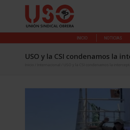
INICIO
NOTICIAS
USO y la CSI condenamos la in
Inicio
/
Internacional
/
USO y la CSI condenamos la intercep