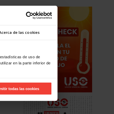
e relieve
ridad
más de
Acerca de las cookies
el
rio
 estadísticas de uso de
e al
ilizar en la parte inferior de
mitir todas las cookies
ro días