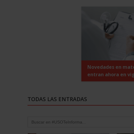
Novedades en mate
Si me ocurre algo 
entran ahora en vi
trabajando, ¿es ac
¿Qué es la incapac
TODAS LAS ENTRADAS
Search
for: