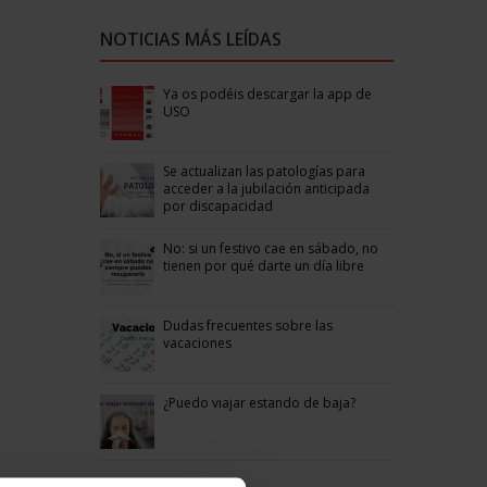
NOTICIAS MÁS LEÍDAS
Ya os podéis descargar la app de
USO
Se actualizan las patologías para
acceder a la jubilación anticipada
por discapacidad
No: si un festivo cae en sábado, no
tienen por qué darte un día libre
Dudas frecuentes sobre las
vacaciones
¿Puedo viajar estando de baja?