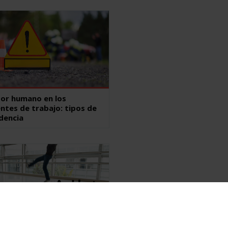
tor humano en los
ntes de trabajo: tipos de
dencia