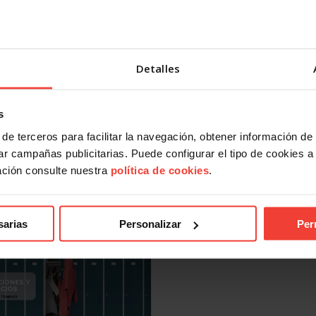
ientes reductores para
par la jubilación
Detalles
s
de terceros para facilitar la navegación, obtener información de
r campañas publicitarias. Puede configurar el tipo de cookies a ut
ación consulte nuestra
política de cookies
.
acidad permanente: estos
s cambios de la Ley 2/2025
sarias
Personalizar
Per