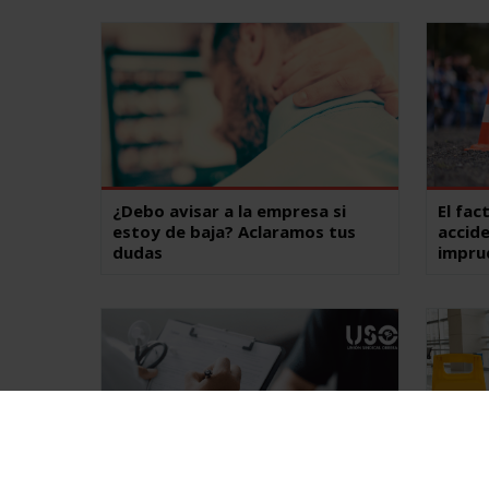
¿Debo avisar a la empresa si
El fac
estoy de baja? Aclaramos tus
accide
dudas
impru