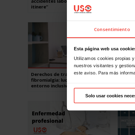
accidentes laborales e “in
coefic
itinere”
antici
Consentimiento
Esta página web usa cookie
Utilizamos cookies propias y 
nuestros visitantes y gestiona
este aviso. Para más inform
Derechos de trabajadores con
Incap
fibromialgia: lucha por un
son lo
entorno inclusivo
Solo usar cookies nece