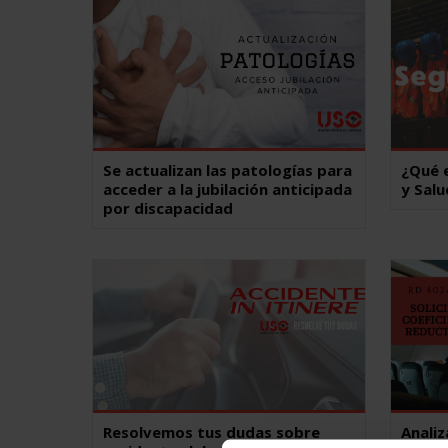
Se actualizan las patologías para
¿Qué 
acceder a la jubilación anticipada
y Salu
por discapacidad
Resolvemos tus dudas sobre
Anali