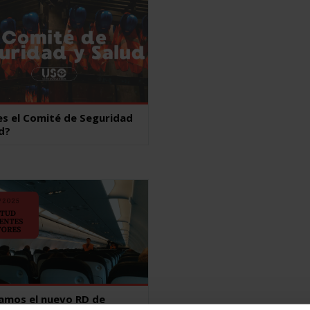
es el Comité de Seguridad
d?
zamos el nuevo RD de