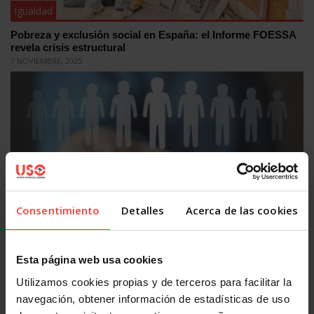
Igualdad
Pobreza y exclusión social en España: el Informe FOESSA
revela crisis estructural
7 NOVIEMBRE, 2025
Igualdad
Consentimiento
Detalles
Acerca de las cookies
El Ingreso Mínimo Vital (IMV), cobertura deficiente y sin
desarrollo reglamentario
20 AGOSTO, 2025
Esta página web usa cookies
Utilizamos cookies propias y de terceros para facilitar la
navegación, obtener información de estadísticas de uso
OTRAS NOTICIAS